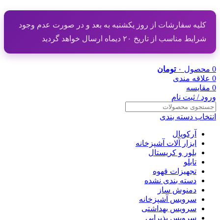
کلیه سفارشات از روز یکشنبه به بعد و در صورت عدم وجود
شرایط مناسب از تاریخ ۲۰ دیماه ارسال خواهد گردید
0
محصول
۰
تومان
0
علاقه مندی
0
مقایسه
ورود / ثبت نام
انتخاب دسته بندی
آرکوپال
ابزار آلات آشپزخانه
بلور و کریستال
تابلو
تجهیزات قهوه
دسته بندی نشده
دمنوش ساز
سرویس آشپزخانه
سرویس بهداشتی
سرویس پذیرایی