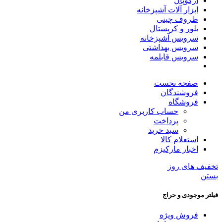
آرکوپال
ابزار آلات آشپزخانه
ظروف چینی
بلور و کریستال
سرویس آشپزخانه
سرویس بهداشتی
سرویس قابلمه
صفحه نخست
فروشندگان
فروشگاه
حساب کاربری من
پرداخت
سبد خرید
استعلام کالا
اخبار مارکیزم
تخفیف های روز
بستن
فیلتر موجودی و حراج
فروش ویژه