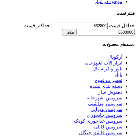
موجود در انبار
فیلتر قیمت
حداقل قیمت
حداكثر قيمت
صافی
دسته‌های محصولات
آرکوپال
ابزار آلات آشپزخانه
بلور و کریستال
تابلو
تجهیزات قهوه
دسته بندی نشده
دمنوش ساز
سرویس آشپزخانه
سرویس بهداشتی
سرویس پذیرایی
سرویس چایخوری
سرویس غذاخوری کودک
سرویس قابلمه
سرویس قاشق چنگال