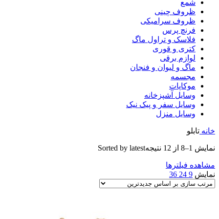
شمع
ظروف چینی
ظروف سرامیکی
فرنچ پرس
فلاسک و تراول ماگ
کتری و قوری
لوازم برقی
ماگ و لیوان و فنجان
مجسمه
موکاپات
وسایل آشپزخانه
وسایل سفر و پیک نیک
وسایل منزل
خانه
تابلو
نمایش 1–8 از 12 نتیجه
Sorted by latest
مشاهده فیلترها
نمایش
9
24
36