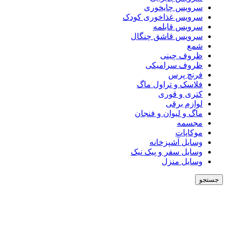
سرویس چایخوری
سرویس غذاخوری کودک
سرویس قابلمه
سرویس قاشق چنگال
شمع
ظروف چینی
ظروف سرامیکی
فرنچ پرس
فلاسک و تراول ماگ
کتری و قوری
لوازم برقی
ماگ و لیوان و فنجان
مجسمه
موکاپات
وسایل آشپزخانه
وسایل سفر و پیک نیک
وسایل منزل
جستجو