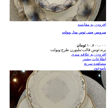
افزودن به مقایسه
سرویس چینی توس مدل ویولت
۱۰,۸۰۰,۰۰۰
تومان
برند:توس قالب:ملبورن طرح:ویولت
افزودن به علاقه مندی
اطلاعات بیشتر
مشاهده سریع
ناموجود