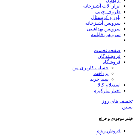
آرکوپال
ابزار آلات آشپزخانه
ظروف چینی
بلور و کریستال
سرویس آشپزخانه
سرویس بهداشتی
سرویس قابلمه
صفحه نخست
فروشندگان
فروشگاه
حساب کاربری من
پرداخت
سبد خرید
استعلام کالا
اخبار مارکیزم
تخفیف های روز
بستن
فیلتر موجودی و حراج
فروش ویژه