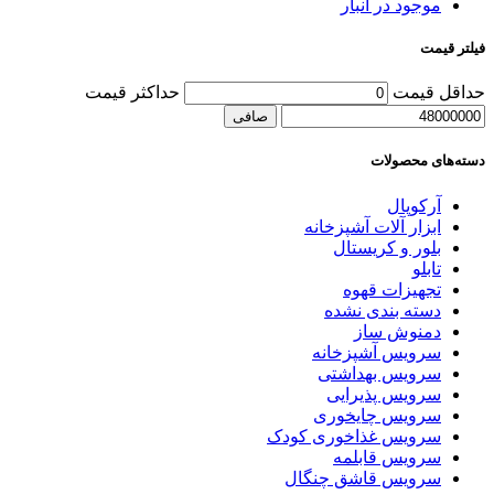
موجود در انبار
فیلتر قیمت
حداقل قیمت
حداكثر قيمت
صافی
دسته‌های محصولات
آرکوپال
ابزار آلات آشپزخانه
بلور و کریستال
تابلو
تجهیزات قهوه
دسته بندی نشده
دمنوش ساز
سرویس آشپزخانه
سرویس بهداشتی
سرویس پذیرایی
سرویس چایخوری
سرویس غذاخوری کودک
سرویس قابلمه
سرویس قاشق چنگال