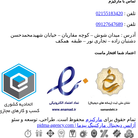
تماس با مارکیزم
تلفن :
02155183420
تلفن :
09127647689
آدرس : میدان شوش – کوچه مقاریان – خیابان شهیدمحمدحسن
دشتبان زاده – تجاری نور – طبقه همکف
اعتماد شما افتخار ماست
تمام حقوق برای
مارکیزم
محفوظ است. طراحی، توسعه و سئو
آژانس دیجیتال مارکتینگ پیدما | pidma-agency.com