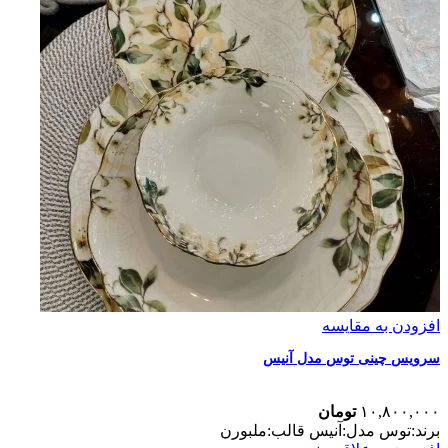
افزودن به مقایسه
سرویس چینی توس مدل آنیس
۱۰,۸۰۰,۰۰۰
تومان
برند:توس مدل:آنیس قالب:ملبورن