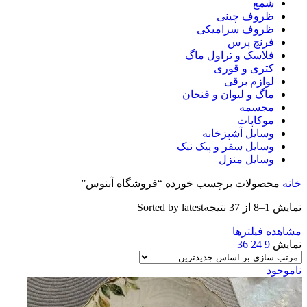
شمع
ظروف چینی
ظروف سرامیکی
فرنچ پرس
فلاسک و تراول ماگ
کتری و قوری
لوازم برقی
ماگ و لیوان و فنجان
مجسمه
موکاپات
وسایل آشپزخانه
وسایل سفر و پیک نیک
وسایل منزل
خانه
محصولات برچسب خورده “فروشگاه آبنوس”
نمایش 1–8 از 37 نتیجه
Sorted by latest
مشاهده فیلترها
نمایش
9
24
36
ناموجود