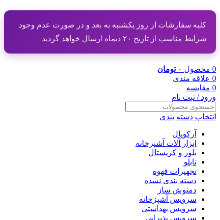
کلیه سفارشات از روز یکشنبه به بعد و در صورت عدم وجود
شرایط مناسب از تاریخ ۲۰ دیماه ارسال خواهد گردید
0
محصول
۰
تومان
0
علاقه مندی
0
مقایسه
ورود / ثبت نام
انتخاب دسته بندی
آرکوپال
ابزار آلات آشپزخانه
بلور و کریستال
تابلو
تجهیزات قهوه
دسته بندی نشده
دمنوش ساز
سرویس آشپزخانه
سرویس بهداشتی
سرویس پذیرایی