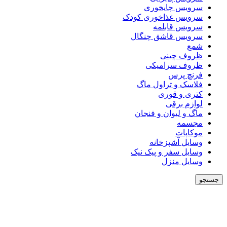
سرویس چایخوری
سرویس غذاخوری کودک
سرویس قابلمه
سرویس قاشق چنگال
شمع
ظروف چینی
ظروف سرامیکی
فرنچ پرس
فلاسک و تراول ماگ
کتری و قوری
لوازم برقی
ماگ و لیوان و فنجان
مجسمه
موکاپات
وسایل آشپزخانه
وسایل سفر و پیک نیک
وسایل منزل
جستجو