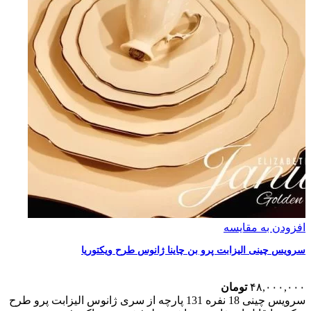
افزودن به مقایسه
سرویس چینی الیزابت پرو بن چاینا ژانوس طرح ویکتوریا
۴۸,۰۰۰,۰۰۰
تومان
سرویس چینی 18 نفره 131 پارچه از سری ژانوس الیزابت پرو طرح