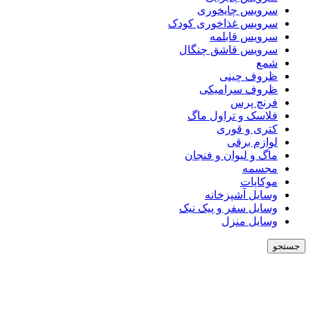
سرویس چایخوری
سرویس غذاخوری کودک
سرویس قابلمه
سرویس قاشق چنگال
شمع
ظروف چینی
ظروف سرامیکی
فرنچ پرس
فلاسک و تراول ماگ
کتری و قوری
لوازم برقی
ماگ و لیوان و فنجان
مجسمه
موکاپات
وسایل آشپزخانه
وسایل سفر و پیک نیک
وسایل منزل
جستجو