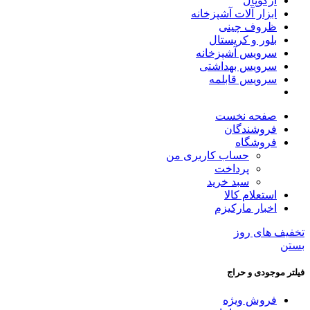
آرکوپال
ابزار آلات آشپزخانه
ظروف چینی
بلور و کریستال
سرویس آشپزخانه
سرویس بهداشتی
سرویس قابلمه
صفحه نخست
فروشندگان
فروشگاه
حساب کاربری من
پرداخت
سبد خرید
استعلام کالا
اخبار مارکیزم
تخفیف های روز
بستن
فیلتر موجودی و حراج
فروش ویژه