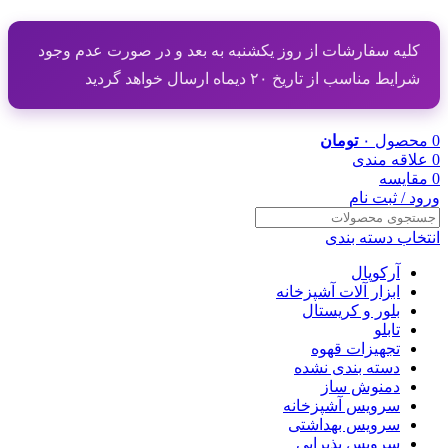
کلیه سفارشات از روز یکشنبه به بعد و در صورت عدم وجود
شرایط مناسب از تاریخ ۲۰ دیماه ارسال خواهد گردید
0
محصول
۰
تومان
0
علاقه مندی
0
مقایسه
ورود / ثبت نام
انتخاب دسته بندی
آرکوپال
ابزار آلات آشپزخانه
بلور و کریستال
تابلو
تجهیزات قهوه
دسته بندی نشده
دمنوش ساز
سرویس آشپزخانه
سرویس بهداشتی
سرویس پذیرایی