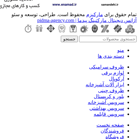
تمام حقوق برای
مارکیزم
محفوظ است. طراحی، توسعه و سئو
آژانس دیجیتال مارکتینگ پیدما | pidma-agency.com
جستجو
منو
دسته بندی ها
ظروف سرامیکی
لوازم برقی
آرکوپال
ابزار آلات آشپزخانه
ظروف چینی
بلور و کریستال
سرویس آشپزخانه
سرویس بهداشتی
سرویس قابلمه
صفحه نخست
فروشندگان
فروشگاه