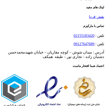
لینک های مفید
نقش فردا
تماس با مارکیزم
تلفن :
02155183420
تلفن :
09127647689
آدرس : میدان شوش – کوچه مقاریان – خیابان شهیدمحمدحسن
دشتبان زاده – تجاری نور – طبقه همکف
اعتماد شما افتخار ماست