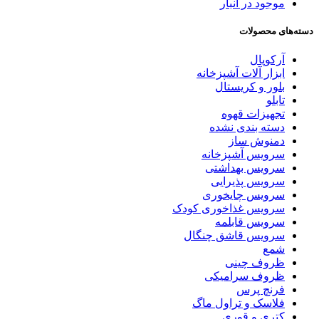
موجود در انبار
دسته‌های محصولات
آرکوپال
ابزار آلات آشپزخانه
بلور و کریستال
تابلو
تجهیزات قهوه
دسته بندی نشده
دمنوش ساز
سرویس آشپزخانه
سرویس بهداشتی
سرویس پذیرایی
سرویس چایخوری
سرویس غذاخوری کودک
سرویس قابلمه
سرویس قاشق چنگال
شمع
ظروف چینی
ظروف سرامیکی
فرنچ پرس
فلاسک و تراول ماگ
کتری و قوری