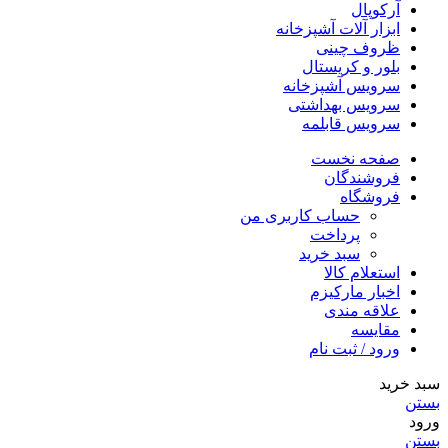
آرکوپال
ابزار آلات آشپزخانه
ظروف چینی
بلور و کریستال
سرویس آشپزخانه
سرویس بهداشتی
سرویس قابلمه
صفحه نخست
فروشندگان
فروشگاه
حساب کاربری من
پرداخت
سبد خرید
استعلام کالا
اخبار مارکیزم
علاقه مندی
مقایسه
ورود / ثبت نام
سبد خرید
بستن
ورود
بستن