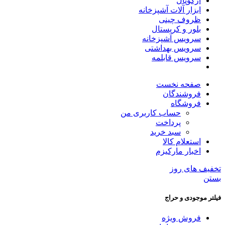
آرکوپال
ابزار آلات آشپزخانه
ظروف چینی
بلور و کریستال
سرویس آشپزخانه
سرویس بهداشتی
سرویس قابلمه
صفحه نخست
فروشندگان
فروشگاه
حساب کاربری من
پرداخت
سبد خرید
استعلام کالا
اخبار مارکیزم
تخفیف های روز
بستن
فیلتر موجودی و حراج
فروش ویژه