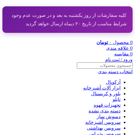
کلیه سفارشات از روز یکشنبه به بعد و در صورت عدم وجود
شرایط مناسب از تاریخ ۲۰ دیماه ارسال خواهد گردید
0
محصول
۰
تومان
0
علاقه مندی
0
مقایسه
ورود / ثبت نام
انتخاب دسته بندی
آرکوپال
ابزار آلات آشپزخانه
بلور و کریستال
تابلو
تجهیزات قهوه
دسته بندی نشده
دمنوش ساز
سرویس آشپزخانه
سرویس بهداشتی
سرویس پذیرایی