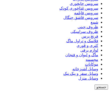
سرویس چایخوری
سرویس غذاخوری کودک
سرویس قابلمه
سرویس قاشق چنگال
شمع
ظروف چینی
ظروف سرامیکی
فرنچ پرس
فلاسک و تراول ماگ
کتری و قوری
لوازم برقی
ماگ و لیوان و فنجان
مجسمه
موکاپات
وسایل آشپزخانه
وسایل سفر و پیک نیک
وسایل منزل
جستجو