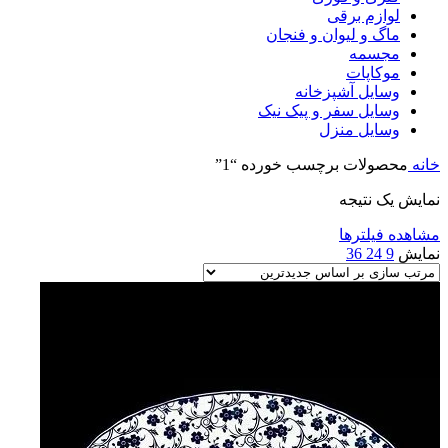
لوازم برقی
ماگ و لیوان و فنجان
مجسمه
موکاپات
وسایل آشپزخانه
وسایل سفر و پیک نیک
وسایل منزل
خانه
محصولات برچسب خورده “1”
نمایش یک نتیجه
مشاهده فیلترها
نمایش
9
24
36