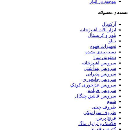
موجود در انبار
دسته‌های محصولات
آرکوپال
ابزار آلات آشپزخانه
بلور و کریستال
تابلو
تجهیزات قهوه
دسته بندی نشده
دمنوش ساز
سرویس آشپزخانه
سرویس بهداشتی
سرویس پذیرایی
سرویس چایخوری
سرویس غذاخوری کودک
سرویس قابلمه
سرویس قاشق چنگال
شمع
ظروف چینی
ظروف سرامیکی
فرنچ پرس
فلاسک و تراول ماگ
کتری و قوری