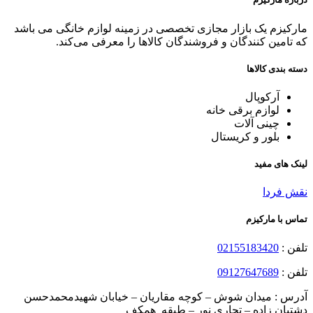
مارکیزم یک بازار مجازی تخصصی در زمینه لوازم خانگی می باشد
که تامین کنندگان و فروشندگان کالاها را معرفی می‌کند.
دسته بندی کالاها
آرکوپال
لوازم برقی خانه
چینی آلات
بلور و کریستال
لینک های مفید
نقش فردا
تماس با مارکیزم
تلفن :
02155183420
تلفن :
09127647689
آدرس : میدان شوش – کوچه مقاریان – خیابان شهیدمحمدحسن
دشتبان زاده – تجاری نور – طبقه همکف