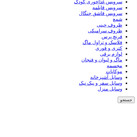
سرویس غذاخوری کودک
سرویس قابلمه
سرویس قاشق چنگال
شمع
ظروف چینی
ظروف سرامیکی
فرنچ پرس
فلاسک و تراول ماگ
کتری و قوری
لوازم برقی
ماگ و لیوان و فنجان
مجسمه
موکاپات
وسایل آشپزخانه
وسایل سفر و پیک نیک
وسایل منزل
جستجو