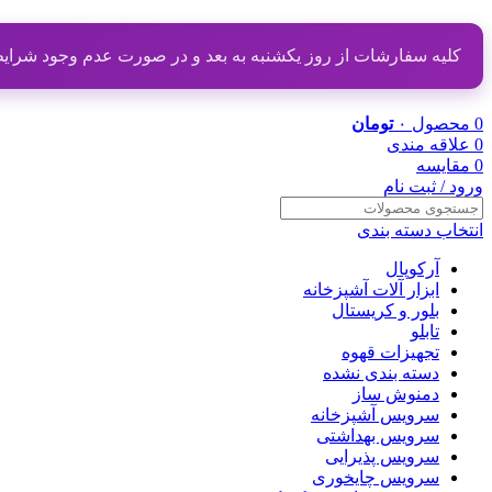
کلیه سفارشات از روز یکشنبه به بعد و در صورت عدم وجود شرایط مناسب از تاریخ ۲۰ دی
0
محصول
۰
تومان
0
علاقه مندی
0
مقایسه
ورود / ثبت نام
انتخاب دسته بندی
آرکوپال
ابزار آلات آشپزخانه
بلور و کریستال
تابلو
تجهیزات قهوه
دسته بندی نشده
دمنوش ساز
سرویس آشپزخانه
سرویس بهداشتی
سرویس پذیرایی
سرویس چایخوری