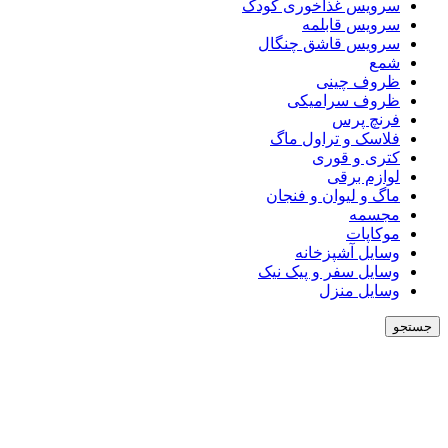
سرویس غذاخوری کودک
سرویس قابلمه
سرویس قاشق چنگال
شمع
ظروف چینی
ظروف سرامیکی
فرنچ پرس
فلاسک و تراول ماگ
کتری و قوری
لوازم برقی
ماگ و لیوان و فنجان
مجسمه
موکاپات
وسایل آشپزخانه
وسایل سفر و پیک نیک
وسایل منزل
جستجو