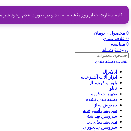
کلیه سفارشات از روز یکشنبه به بعد و در صورت عدم وجود شرایط مناسب از تاریخ ۲۰ دی
0
محصول
۰
تومان
0
علاقه مندی
0
مقایسه
ورود / ثبت نام
انتخاب دسته بندی
آرکوپال
ابزار آلات آشپزخانه
بلور و کریستال
تابلو
تجهیزات قهوه
دسته بندی نشده
دمنوش ساز
سرویس آشپزخانه
سرویس بهداشتی
سرویس پذیرایی
سرویس چایخوری