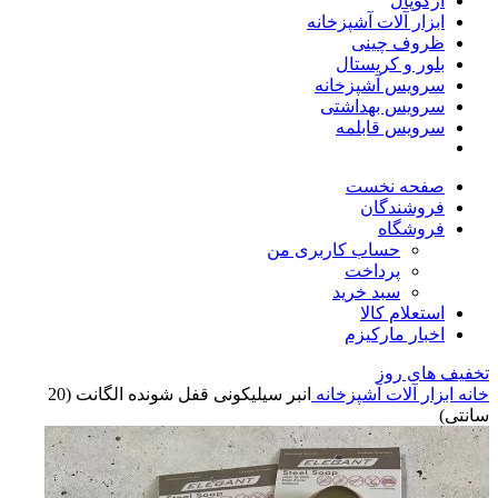
آرکوپال
ابزار آلات آشپزخانه
ظروف چینی
بلور و کریستال
سرویس آشپزخانه
سرویس بهداشتی
سرویس قابلمه
صفحه نخست
فروشندگان
فروشگاه
حساب کاربری من
پرداخت
سبد خرید
استعلام کالا
اخبار مارکیزم
تخفیف های روز
خانه
ابزار آلات آشپزخانه
انبر سیلیکونی قفل شونده الگانت (20
سانتی)