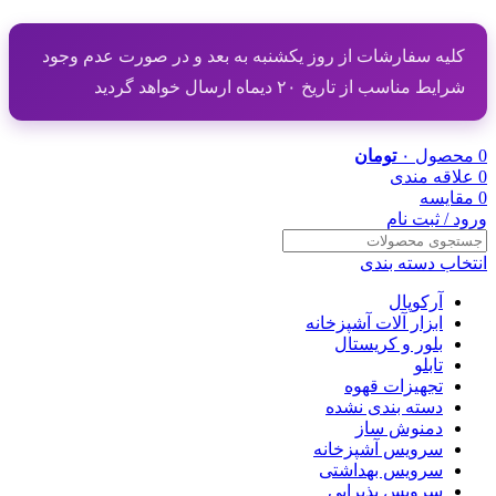
کلیه سفارشات از روز یکشنبه به بعد و در صورت عدم وجود
شرایط مناسب از تاریخ ۲۰ دیماه ارسال خواهد گردید
0
محصول
۰
تومان
0
علاقه مندی
0
مقایسه
ورود / ثبت نام
انتخاب دسته بندی
آرکوپال
ابزار آلات آشپزخانه
بلور و کریستال
تابلو
تجهیزات قهوه
دسته بندی نشده
دمنوش ساز
سرویس آشپزخانه
سرویس بهداشتی
سرویس پذیرایی