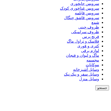
سرویس چایخوری
سرویس غذاخوری کودک
سرویس قابلمه
سرویس قاشق چنگال
شمع
ظروف چینی
ظروف سرامیکی
فرنچ پرس
فلاسک و تراول ماگ
کتری و قوری
لوازم برقی
ماگ و لیوان و فنجان
مجسمه
موکاپات
وسایل آشپزخانه
وسایل سفر و پیک نیک
وسایل منزل
جستجو