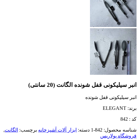
انبر سیلیکونی قفل شونده الگانت (20 سانتی)
انبر سیلیکونی قفل شونده
برند: ELEGANT
کد : 842
شناسه محصول:
842-1
دسته:
ابزار آلات آشپزخانه
برچسب:
الگانت
,
فروشگاه پولاریس