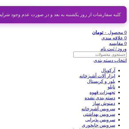
کلیه سفارشات از روز یکشنبه به بعد و در صورت عدم وجود شرایط مناسب از تاریخ ۲۰ دی
0
محصول
۰
تومان
0
علاقه مندی
0
مقایسه
ورود / ثبت نام
انتخاب دسته بندی
آرکوپال
ابزار آلات آشپزخانه
بلور و کریستال
تابلو
تجهیزات قهوه
دسته بندی نشده
دمنوش ساز
سرویس آشپزخانه
سرویس بهداشتی
سرویس پذیرایی
سرویس چایخوری