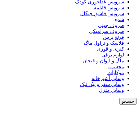
سرویس غذاخوری کودک
سرویس قابلمه
سرویس قاشق چنگال
شمع
ظروف چینی
ظروف سرامیکی
فرنچ پرس
فلاسک و تراول ماگ
کتری و قوری
لوازم برقی
ماگ و لیوان و فنجان
مجسمه
موکاپات
وسایل آشپزخانه
وسایل سفر و پیک نیک
وسایل منزل
جستجو