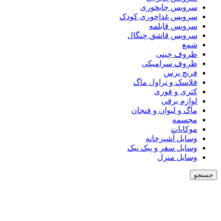
سرویس چایخوری
سرویس غذاخوری کودک
سرویس قابلمه
سرویس قاشق چنگال
شمع
ظروف چینی
ظروف سرامیکی
فرنچ پرس
فلاسک و تراول ماگ
کتری و قوری
لوازم برقی
ماگ و لیوان و فنجان
مجسمه
موکاپات
وسایل آشپزخانه
وسایل سفر و پیک نیک
وسایل منزل
جستجو