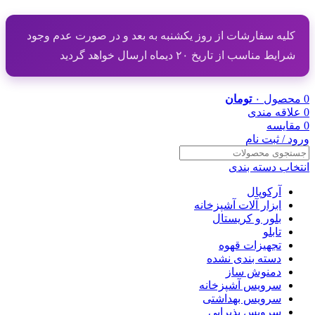
کلیه سفارشات از روز یکشنبه به بعد و در صورت عدم وجود
شرایط مناسب از تاریخ ۲۰ دیماه ارسال خواهد گردید
0
محصول
۰
تومان
0
علاقه مندی
0
مقایسه
ورود / ثبت نام
انتخاب دسته بندی
آرکوپال
ابزار آلات آشپزخانه
بلور و کریستال
تابلو
تجهیزات قهوه
دسته بندی نشده
دمنوش ساز
سرویس آشپزخانه
سرویس بهداشتی
سرویس پذیرایی