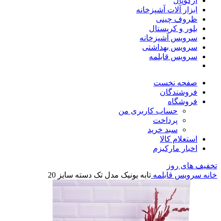
آرکوپال
ابزار آلات آشپزخانه
ظروف چینی
بلور و کریستال
سرویس آشپزخانه
سرویس بهداشتی
سرویس قابلمه
صفحه نخست
فروشندگان
فروشگاه
حساب کاربری من
پرداخت
سبد خرید
استعلام کالا
اخبار مارکیزم
تخفیف های روز
خانه
سرویس قابلمه
تابه یونیک مدل تک دسته سایز 20