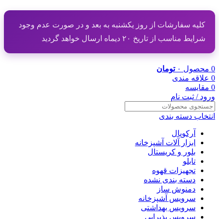
کلیه سفارشات از روز یکشنبه به بعد و در صورت عدم وجود
شرایط مناسب از تاریخ ۲۰ دیماه ارسال خواهد گردید
0
محصول
۰
تومان
0
علاقه مندی
0
مقایسه
ورود / ثبت نام
انتخاب دسته بندی
آرکوپال
ابزار آلات آشپزخانه
بلور و کریستال
تابلو
تجهیزات قهوه
دسته بندی نشده
دمنوش ساز
سرویس آشپزخانه
سرویس بهداشتی
سرویس پذیرایی