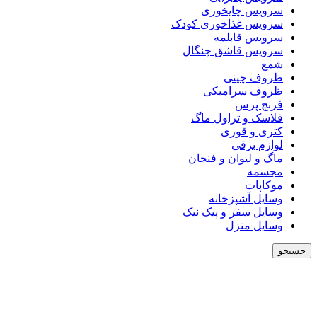
سرویس چایخوری
سرویس غذاخوری کودک
سرویس قابلمه
سرویس قاشق چنگال
شمع
ظروف چینی
ظروف سرامیکی
فرنچ پرس
فلاسک و تراول ماگ
کتری و قوری
لوازم برقی
ماگ و لیوان و فنجان
مجسمه
موکاپات
وسایل آشپزخانه
وسایل سفر و پیک نیک
وسایل منزل
جستجو