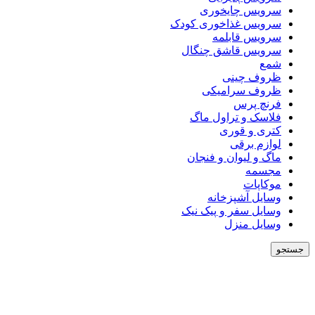
سرویس چایخوری
سرویس غذاخوری کودک
سرویس قابلمه
سرویس قاشق چنگال
شمع
ظروف چینی
ظروف سرامیکی
فرنچ پرس
فلاسک و تراول ماگ
کتری و قوری
لوازم برقی
ماگ و لیوان و فنجان
مجسمه
موکاپات
وسایل آشپزخانه
وسایل سفر و پیک نیک
وسایل منزل
جستجو