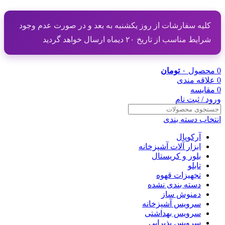
کلیه سفارشات از روز یکشنبه به بعد و در صورت عدم وجود
شرایط مناسب از تاریخ ۲۰ دیماه ارسال خواهد گردید
0
محصول
۰
تومان
0
علاقه مندی
0
مقایسه
ورود / ثبت نام
انتخاب دسته بندی
آرکوپال
ابزار آلات آشپزخانه
بلور و کریستال
تابلو
تجهیزات قهوه
دسته بندی نشده
دمنوش ساز
سرویس آشپزخانه
سرویس بهداشتی
سرویس پذیرایی