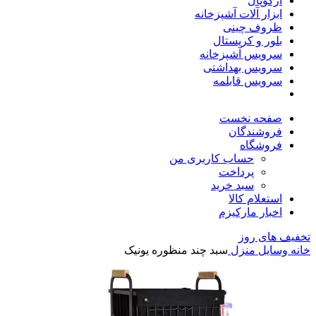
آرکوپال
ابزار آلات آشپزخانه
ظروف چینی
بلور و کریستال
سرویس آشپزخانه
سرویس بهداشتی
سرویس قابلمه
صفحه نخست
فروشندگان
فروشگاه
حساب کاربری من
پرداخت
سبد خرید
استعلام کالا
اخبار مارکیزم
تخفیف های روز
خانه
وسایل منزل
سبد چند منظوره یونیک