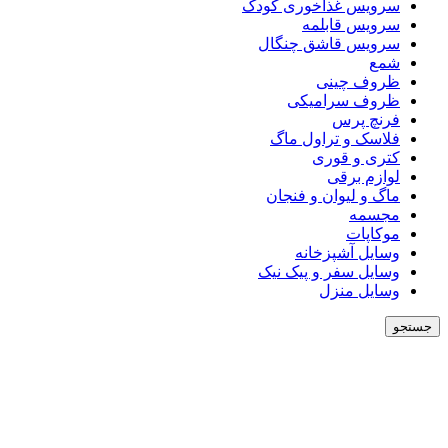
سرویس غذاخوری کودک
سرویس قابلمه
سرویس قاشق چنگال
شمع
ظروف چینی
ظروف سرامیکی
فرنچ پرس
فلاسک و تراول ماگ
کتری و قوری
لوازم برقی
ماگ و لیوان و فنجان
مجسمه
موکاپات
وسایل آشپزخانه
وسایل سفر و پیک نیک
وسایل منزل
جستجو