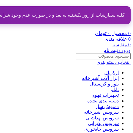
کلیه سفارشات از روز یکشنبه به بعد و در صورت عدم وجود شرایط مناسب از تاریخ ۲۰ دی
0
محصول
۰
تومان
0
علاقه مندی
0
مقایسه
ورود / ثبت نام
انتخاب دسته بندی
آرکوپال
ابزار آلات آشپزخانه
بلور و کریستال
تابلو
تجهیزات قهوه
دسته بندی نشده
دمنوش ساز
سرویس آشپزخانه
سرویس بهداشتی
سرویس پذیرایی
سرویس چایخوری