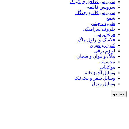
سرویس غذاخوری کودک
سرویس قابلمه
سرویس قاشق چنگال
شمع
ظروف چینی
ظروف سرامیکی
فرنچ پرس
فلاسک و تراول ماگ
کتری و قوری
لوازم برقی
ماگ و لیوان و فنجان
مجسمه
موکاپات
وسایل آشپزخانه
وسایل سفر و پیک نیک
وسایل منزل
جستجو