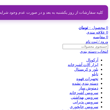
کلیه سفارشات از روز یکشنبه به بعد و در صورت عدم وجود شرایط مناسب از تاریخ ۲۰ دی
0
محصول
۰
تومان
0
علاقه مندی
0
مقایسه
ورود / ثبت نام
انتخاب دسته بندی
آرکوپال
ابزار آلات آشپزخانه
بلور و کریستال
تابلو
تجهیزات قهوه
دسته بندی نشده
دمنوش ساز
سرویس آشپزخانه
سرویس بهداشتی
سرویس پذیرایی
سرویس چایخوری