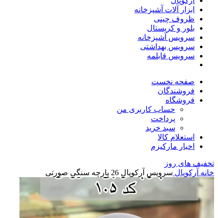
آرکوپال
ابزار آلات آشپزخانه
ظروف چینی
بلور و کریستال
سرویس آشپزخانه
سرویس بهداشتی
سرویس قابلمه
صفحه نخست
فروشندگان
فروشگاه
حساب کاربری من
پرداخت
سبد خرید
استعلام کالا
اخبار مارکیزم
تخفیف های روز
خانه
آرکوپال
سرویس آرکوپال 26 پارچه سنگی صورتی