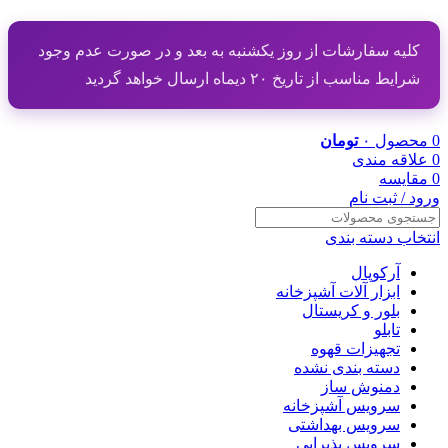
کلیه سفارشات از روز یکشنبه به بعد و در صورت عدم وجود
شرایط مناسب از تاریخ ۲۰ دیماه ارسال خواهد گردید
0
محصول
۰
تومان
0
علاقه مندی
0
مقایسه
ورود / ثبت نام
انتخاب دسته بندی
آرکوپال
ابزار آلات آشپزخانه
بلور و کریستال
تابلو
تجهیزات قهوه
دسته بندی نشده
دمنوش ساز
سرویس آشپزخانه
سرویس بهداشتی
سرویس پذیرایی