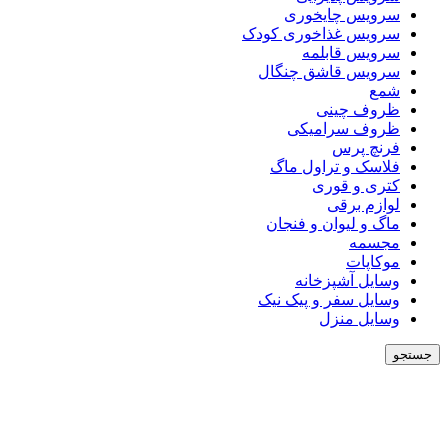
سرویس چایخوری
سرویس غذاخوری کودک
سرویس قابلمه
سرویس قاشق چنگال
شمع
ظروف چینی
ظروف سرامیکی
فرنچ پرس
فلاسک و تراول ماگ
کتری و قوری
لوازم برقی
ماگ و لیوان و فنجان
مجسمه
موکاپات
وسایل آشپزخانه
وسایل سفر و پیک نیک
وسایل منزل
جستجو