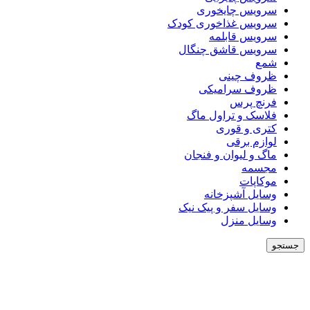
سرویس چایخوری
سرویس غذاخوری کودک
سرویس قابلمه
سرویس قاشق چنگال
شمع
ظروف چینی
ظروف سرامیکی
فرنچ پرس
فلاسک و تراول ماگ
کتری و قوری
لوازم برقی
ماگ و لیوان و فنجان
مجسمه
موکاپات
وسایل آشپزخانه
وسایل سفر و پیک نیک
وسایل منزل
جستجو