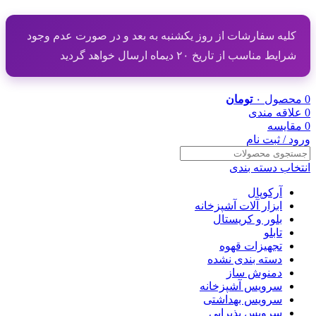
کلیه سفارشات از روز یکشنبه به بعد و در صورت عدم وجود
شرایط مناسب از تاریخ ۲۰ دیماه ارسال خواهد گردید
0
محصول
۰
تومان
0
علاقه مندی
0
مقایسه
ورود / ثبت نام
انتخاب دسته بندی
آرکوپال
ابزار آلات آشپزخانه
بلور و کریستال
تابلو
تجهیزات قهوه
دسته بندی نشده
دمنوش ساز
سرویس آشپزخانه
سرویس بهداشتی
سرویس پذیرایی