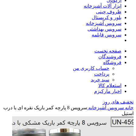
آرکوپال
ابزار آلات آشپزخانه
ظروف چینی
بلور و کریستال
سرویس آشپزخانه
سرویس بهداشتی
سرویس قابلمه
صفحه نخست
فروشندگان
فروشگاه
حساب کاربری من
پرداخت
سبد خرید
استعلام کالا
اخبار مارکیزم
تخفیف های روز
خانه
سرویس آشپزخانه
سرویس 8 پارچه کمر باریک نقره ای با درب
استیل