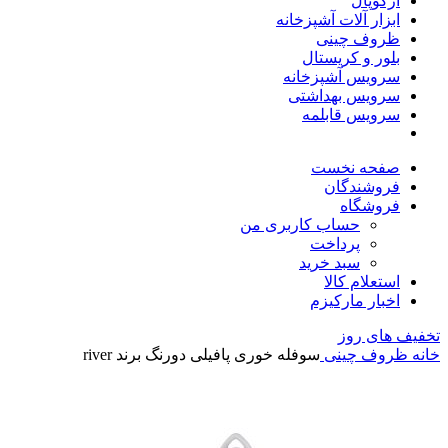
آرکوپال
ابزار آلات آشپزخانه
ظروف چینی
بلور و کریستال
سرویس آشپزخانه
سرویس بهداشتی
سرویس قابلمه
صفحه نخست
فروشندگان
فروشگاه
حساب کاربری من
پرداخت
سبد خرید
استعلام کالا
اخبار مارکیزم
تخفیف های روز
خانه
ظروف چینی
سوفله خوری پافیلی دو‌رنگ برند river