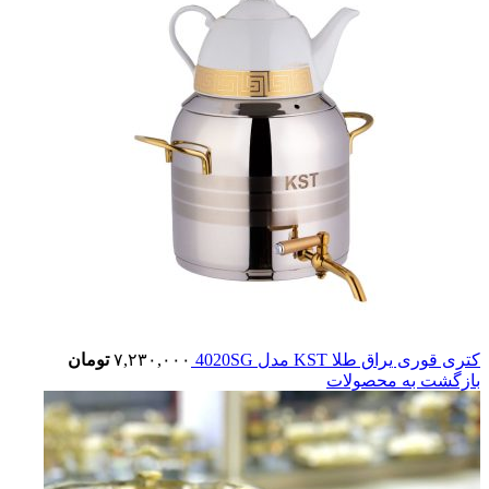
کتری قوری یراق طلا KST مدل 4020SG
۷,۲۳۰,۰۰۰
تومان
بازگشت به محصولات