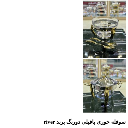
سوفله خوری پافیلی دو‌رنگ برند river