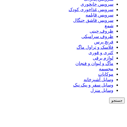
سرویس چایخوری
سرویس غذاخوری کودک
سرویس قابلمه
سرویس قاشق چنگال
شمع
ظروف چینی
ظروف سرامیکی
فرنچ پرس
فلاسک و تراول ماگ
کتری و قوری
لوازم برقی
ماگ و لیوان و فنجان
مجسمه
موکاپات
وسایل آشپزخانه
وسایل سفر و پیک نیک
وسایل منزل
جستجو