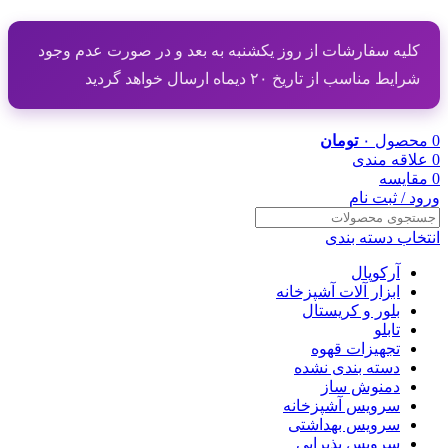
کلیه سفارشات از روز یکشنبه به بعد و در صورت عدم وجود
شرایط مناسب از تاریخ ۲۰ دیماه ارسال خواهد گردید
0
محصول
۰
تومان
0
علاقه مندی
0
مقایسه
ورود / ثبت نام
انتخاب دسته بندی
آرکوپال
ابزار آلات آشپزخانه
بلور و کریستال
تابلو
تجهیزات قهوه
دسته بندی نشده
دمنوش ساز
سرویس آشپزخانه
سرویس بهداشتی
سرویس پذیرایی