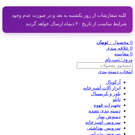
کلیه سفارشات از روز یکشنبه به بعد و در صورت عدم وجود
شرایط مناسب از تاریخ ۲۰ دیماه ارسال خواهد گردید
0
محصول
۰
تومان
0
علاقه مندی
0
مقایسه
ورود / ثبت نام
انتخاب دسته بندی
آرکوپال
ابزار آلات آشپزخانه
بلور و کریستال
تابلو
تجهیزات قهوه
دسته بندی نشده
دمنوش ساز
سرویس آشپزخانه
سرویس بهداشتی
سرویس پذیرایی