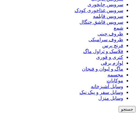
سرویس چایخوری
سرویس غذاخوری کودک
سرویس قابلمه
سرویس قاشق چنگال
شمع
ظروف چینی
ظروف سرامیکی
فرنچ پرس
فلاسک و تراول ماگ
کتری و قوری
لوازم برقی
ماگ و لیوان و فنجان
مجسمه
موکاپات
وسایل آشپزخانه
وسایل سفر و پیک نیک
وسایل منزل
جستجو