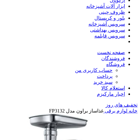
آرکوپال
ابزار آلات آشپزخانه
ظروف چینی
بلور و کریستال
سرویس آشپزخانه
سرویس بهداشتی
سرویس قابلمه
صفحه نخست
فروشندگان
فروشگاه
حساب کاربری من
پرداخت
سبد خرید
استعلام کالا
اخبار مارکیزم
تخفیف های روز
خانه
لوازم برقی
غذاساز براون مدل FP3132