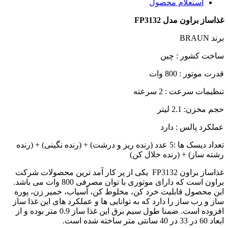
استعلام محصول
غذاساز براون مدل FP3132
برند BRAUN
ساخت کشور : چین
قدرت موتور : 800 وات
تنظیمات سرعت : 2 سرعته
حجم مخزن: 2.1 لیتر
عملکرد پالس : دارد
تعداد دیسک ها :5 عدد (رنده ریز و درشت) + (رنده نگینی) + (رنده
رشته ساز) + (رنده خلال کن)
غذاساز براون FP3132 یکی از پر کار آمد ترین محصولات شرکت
براون است که دارای موتوری با توان مصرفی 800 وات می باشد.
این محصول قابلیت خرد کن، مخلوط کن، آسیاب، خمیر زن، پوره
ساز و رب ساز را دارد که به توانایی ها و عملکرد های این غذا ساز
افزوده است. ضمنا طول سیم برق این غذا ساز 0.9 متر بوده و از
ابعاد 60 در 33 در 40 سانتی متر ساخته شده است.