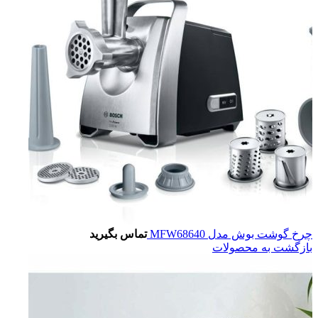
چرخ گوشت بوش مدل MFW68640
تماس بگیرید
بازگشت به محصولات