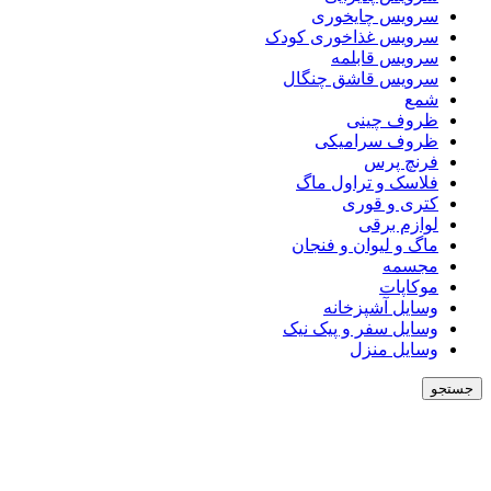
سرویس چایخوری
سرویس غذاخوری کودک
سرویس قابلمه
سرویس قاشق چنگال
شمع
ظروف چینی
ظروف سرامیکی
فرنچ پرس
فلاسک و تراول ماگ
کتری و قوری
لوازم برقی
ماگ و لیوان و فنجان
مجسمه
موکاپات
وسایل آشپزخانه
وسایل سفر و پیک نیک
وسایل منزل
جستجو