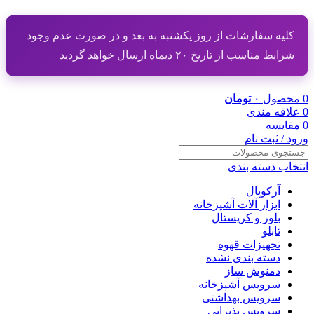
کلیه سفارشات از روز یکشنبه به بعد و در صورت عدم وجود
شرایط مناسب از تاریخ ۲۰ دیماه ارسال خواهد گردید
0
محصول
۰
تومان
0
علاقه مندی
0
مقایسه
ورود / ثبت نام
انتخاب دسته بندی
آرکوپال
ابزار آلات آشپزخانه
بلور و کریستال
تابلو
تجهیزات قهوه
دسته بندی نشده
دمنوش ساز
سرویس آشپزخانه
سرویس بهداشتی
سرویس پذیرایی