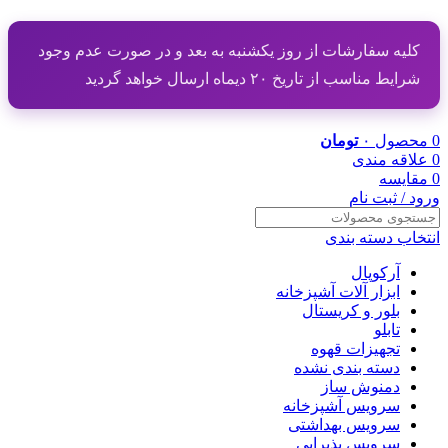
کلیه سفارشات از روز یکشنبه به بعد و در صورت عدم وجود
شرایط مناسب از تاریخ ۲۰ دیماه ارسال خواهد گردید
0
محصول
۰
تومان
0
علاقه مندی
0
مقایسه
ورود / ثبت نام
انتخاب دسته بندی
آرکوپال
ابزار آلات آشپزخانه
بلور و کریستال
تابلو
تجهیزات قهوه
دسته بندی نشده
دمنوش ساز
سرویس آشپزخانه
سرویس بهداشتی
سرویس پذیرایی