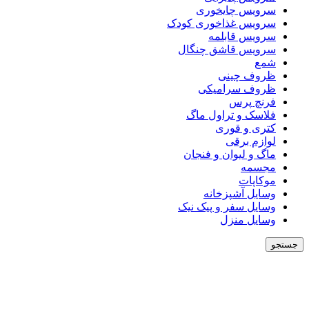
سرویس چایخوری
سرویس غذاخوری کودک
سرویس قابلمه
سرویس قاشق چنگال
شمع
ظروف چینی
ظروف سرامیکی
فرنچ پرس
فلاسک و تراول ماگ
کتری و قوری
لوازم برقی
ماگ و لیوان و فنجان
مجسمه
موکاپات
وسایل آشپزخانه
وسایل سفر و پیک نیک
وسایل منزل
جستجو