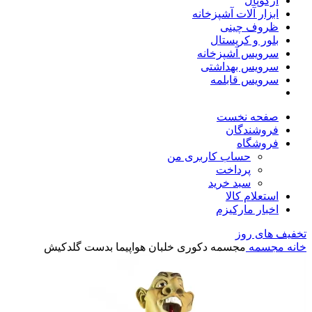
آرکوپال
ابزار آلات آشپزخانه
ظروف چینی
بلور و کریستال
سرویس آشپزخانه
سرویس بهداشتی
سرویس قابلمه
صفحه نخست
فروشندگان
فروشگاه
حساب کاربری من
پرداخت
سبد خرید
استعلام کالا
اخبار مارکیزم
تخفیف های روز
خانه
مجسمه
مجسمه دکوری خلبان هواپیما بدست گلدکیش