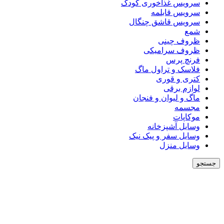
سرویس غذاخوری کودک
سرویس قابلمه
سرویس قاشق چنگال
شمع
ظروف چینی
ظروف سرامیکی
فرنچ پرس
فلاسک و تراول ماگ
کتری و قوری
لوازم برقی
ماگ و لیوان و فنجان
مجسمه
موکاپات
وسایل آشپزخانه
وسایل سفر و پیک نیک
وسایل منزل
جستجو