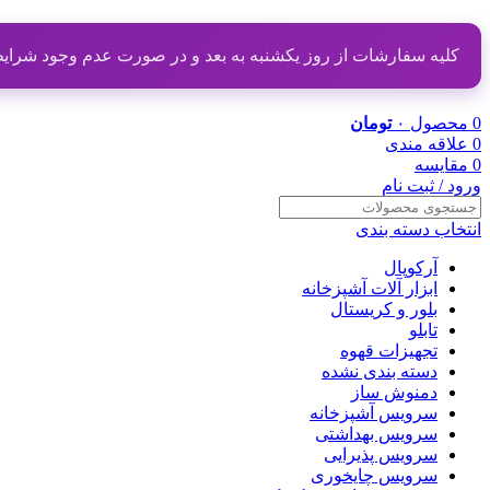
کلیه سفارشات از روز یکشنبه به بعد و در صورت عدم وجود شرایط مناسب از تاریخ ۲۰ دی
0
محصول
۰
تومان
0
علاقه مندی
0
مقایسه
ورود / ثبت نام
انتخاب دسته بندی
آرکوپال
ابزار آلات آشپزخانه
بلور و کریستال
تابلو
تجهیزات قهوه
دسته بندی نشده
دمنوش ساز
سرویس آشپزخانه
سرویس بهداشتی
سرویس پذیرایی
سرویس چایخوری