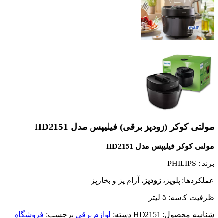
مولتی کوکر (زودپز برقی) فیلیپس مدل HD2151
مولتی کوکر فیلیپس مدل HD2151
برند : PHILIPS
عملکردها: پلوپز،
زودپز
، آرام پز و بخارپز
ظرفیت کاسه: ۵ لیتر
شناسه محصول:
HD2151
دسته:
لوازم برقی
برچسب:
فروشگاه