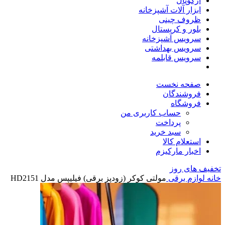
آرکوپال
ابزار آلات آشپزخانه
ظروف چینی
بلور و کریستال
سرویس آشپزخانه
سرویس بهداشتی
سرویس قابلمه
صفحه نخست
فروشندگان
فروشگاه
حساب کاربری من
پرداخت
سبد خرید
استعلام کالا
اخبار مارکیزم
تخفیف های روز
خانه
لوازم برقی
مولتی کوکر (زودپز برقی) فیلیپس مدل HD2151