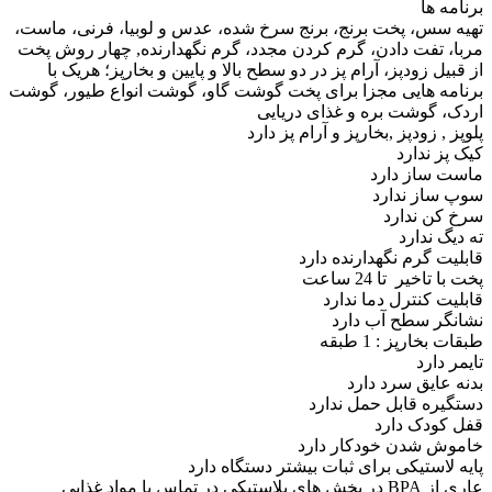
برنامه ها
تهیه سس، پخت برنج، برنج سرخ شده، عدس و لوبیا، فرنی، ماست،
مربا، تفت دادن، گرم کردن مجدد، گرم نگهدارنده, چهار روش پخت
از قبیل زودپز، آرام پز در دو سطح بالا و پایین و بخارپز؛ هریک با
برنامه هایی مجزا برای پخت گوشت گاو، گوشت انواع طیور، گوشت
اردک، گوشت بره و غذای دریایی
پلوپز , زودپز ,بخارپز و آرام پز دارد
کیک پز ندارد
ماست ساز دارد
سوپ ساز ندارد
سرخ کن ندارد
ته دیگ ندارد
قابلیت گرم نگهدارنده دارد
پخت با تاخیر تا 24 ساعت
قابلیت کنترل دما ندارد
نشانگر سطح آب دارد
طبقات بخارپز : 1 طبقه
تایمر دارد
بدنه عایق سرد دارد
دستگیره قابل حمل ندارد
قفل کودک دارد
خاموش شدن خودکار دارد
پایه لاستیکی برای ثبات بیشتر دستگاه دارد
عاری از BPA در بخش های پلاستیکی در تماس با مواد غذایی