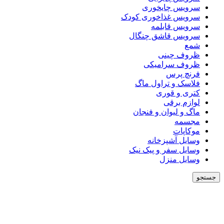
سرویس چایخوری
سرویس غذاخوری کودک
سرویس قابلمه
سرویس قاشق چنگال
شمع
ظروف چینی
ظروف سرامیکی
فرنچ پرس
فلاسک و تراول ماگ
کتری و قوری
لوازم برقی
ماگ و لیوان و فنجان
مجسمه
موکاپات
وسایل آشپزخانه
وسایل سفر و پیک نیک
وسایل منزل
جستجو