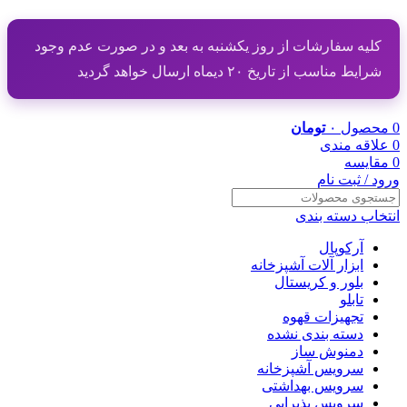
کلیه سفارشات از روز یکشنبه به بعد و در صورت عدم وجود
شرایط مناسب از تاریخ ۲۰ دیماه ارسال خواهد گردید
0
محصول
۰
تومان
0
علاقه مندی
0
مقایسه
ورود / ثبت نام
انتخاب دسته بندی
آرکوپال
ابزار آلات آشپزخانه
بلور و کریستال
تابلو
تجهیزات قهوه
دسته بندی نشده
دمنوش ساز
سرویس آشپزخانه
سرویس بهداشتی
سرویس پذیرایی