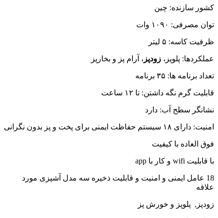
کشور سازنده: چین
توان مصرفی: ۱۰۹۰ وات
ظرفیت کاسه: ۵ لیتر
عملکردها: پلوپز،
زودپز
، آرام پز و بخارپز
تعداد برنامه ها: ۳۵ برنامه
قابلیت گرم نگه داشتن: تا ۱۲ ساعت
نشانگر سطح آب: دارد
امنیت: دارای ۱۸ سیستم حفاظت ایمنی برای پخت و پز بدون نگرانی
فوق العاده با کیفیت
با قابلیت wifi و کار با app
18 عامل ایمنی و امنیت و قابلیت ذخیره سه مدل آشپزی مورد
علاقه
زودپز, پلوپز و خورش پز