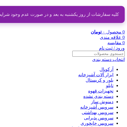
کلیه سفارشات از روز یکشنبه به بعد و در صورت عدم وجود شرایط مناسب از تاریخ ۲۰ دی
0
محصول
۰
تومان
0
علاقه مندی
0
مقایسه
ورود / ثبت نام
انتخاب دسته بندی
آرکوپال
ابزار آلات آشپزخانه
بلور و کریستال
تابلو
تجهیزات قهوه
دسته بندی نشده
دمنوش ساز
سرویس آشپزخانه
سرویس بهداشتی
سرویس پذیرایی
سرویس چایخوری