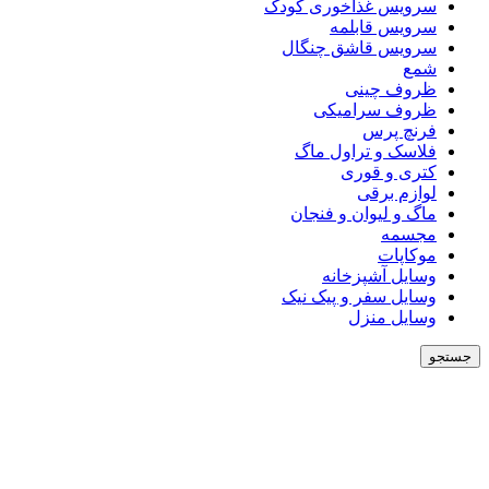
سرویس غذاخوری کودک
سرویس قابلمه
سرویس قاشق چنگال
شمع
ظروف چینی
ظروف سرامیکی
فرنچ پرس
فلاسک و تراول ماگ
کتری و قوری
لوازم برقی
ماگ و لیوان و فنجان
مجسمه
موکاپات
وسایل آشپزخانه
وسایل سفر و پیک نیک
وسایل منزل
جستجو