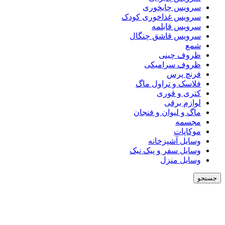
سرویس چایخوری
سرویس غذاخوری کودک
سرویس قابلمه
سرویس قاشق چنگال
شمع
ظروف چینی
ظروف سرامیکی
فرنچ پرس
فلاسک و تراول ماگ
کتری و قوری
لوازم برقی
ماگ و لیوان و فنجان
مجسمه
موکاپات
وسایل آشپزخانه
وسایل سفر و پیک نیک
وسایل منزل
جستجو