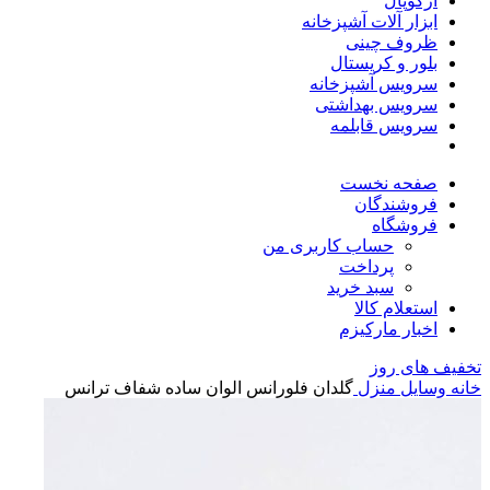
آرکوپال
ابزار آلات آشپزخانه
ظروف چینی
بلور و کریستال
سرویس آشپزخانه
سرویس بهداشتی
سرویس قابلمه
صفحه نخست
فروشندگان
فروشگاه
حساب کاربری من
پرداخت
سبد خرید
استعلام کالا
اخبار مارکیزم
تخفیف های روز
خانه
وسایل منزل
گلدان فلورانس الوان ساده شفاف ترانس