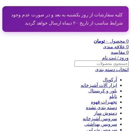
کلیه سفارشات از روز یکشنبه به بعد و در صورت عدم وجود
شرایط مناسب از تاریخ ۲۰ دیماه ارسال خواهد گردید
0
محصول
۰
تومان
0
علاقه مندی
0
مقایسه
ورود / ثبت نام
انتخاب دسته بندی
آرکوپال
ابزار آلات آشپزخانه
بلور و کریستال
تابلو
تجهیزات قهوه
دسته بندی نشده
دمنوش ساز
سرویس آشپزخانه
سرویس بهداشتی
سرویس پذیرایی