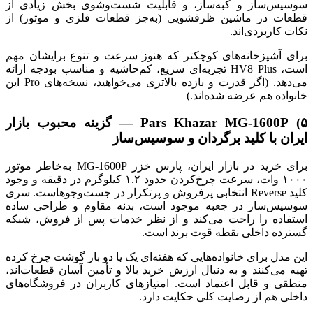
سوسیس‌ساز و کبه‌ساز، و قابلیت شست‌وشوی بخش زیادی از
قطعات در ماشین ظرفشویی (به‌جز قطعات فلزی و موتور) از
نکات کاربردی‌اند.
برای آشپزخانه‌های کوچکتر که هنوز سرعت و تنوع برایشان مهم
است، HV8 Plus تجربه‌ای سریع، کم‌حاشیه و مناسب بودجه ارائه
می‌دهد. (اگر قدرت و بازده بالاتری می‌خواهید، نسخه‌های Pro این
خانواده هم عرضه شده‌اند.)
۵) Pars Khazar MG-1600P — گزینه محبوب بازار
ایران با کلید برگردان و سوسیس‌ساز
برای خرید در بازار ایران، پارس خزر MG-1600P به‌خاطر موتور
۱۰۰۰ وات، سرعت چرخ‌کردن حدود ۱.۲ کیلوگرم در دقیقه و وجود
کلید Reverse انتخابی پرفروش و پرتکرار در جست‌وجوهاست. سری
سوسیس‌ساز در جعبه موجود است، بدنه مقاوم و طراحی ساده
استفاده را راحت می‌کند و از نظر خدمات پس از فروش، شبکه
گسترده داخلی نقطه قوت برند است.
این مدل برای خانواده‌هایی که هفته‌ای یک یا دو بار گوشت چرخ کرده
تهیه می‌کنند و به دنبال ارزش خرید بالا و تأمین آسان قطعات‌اند،
منطقی و قابل اعتماد است. امتیازهای کاربران در فروشگاه‌های
داخلی هم از رضایت کلی حکایت دارد.