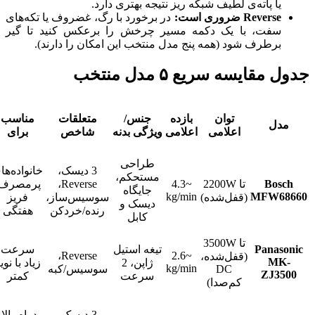
یا پاته‌ی لطیف شبکه ریز نتیجه بهتری دارد.
Reverse ضروری است:
در برخورد با رگ، غضروف یا تکه‌های
سفت، با یک دکمه مسیر چرخش را برعکس کنید تا گیر
برطرف شود (همه پنج مدل منتخب این امکان را دارند).
جدول مقایسه سریع ۵ مدل منتخب
توان
بازده
جنس/
متعلقات
مناسب
مدل
اعلامی
اعلامی
ویژگی بدنه
شاخص
برای
طراحی
3 دیسک،
خانواده‌ها
مستحکم،
Bosch
تا 2200W
~4.3
Reverse،
پرمصرف/
جایگاه
kg/min
MFW68660
(قفل‌شده)
سوسیس‌ساز،
فریز
دیسک و
رنده/خردکن
هفتگی
کابل
تا 3500W
Panasonic
تیغه استیل
سرعت
Reverse،
~2.6
(قفل‌شده،
MK-
ژاپن، 2
زیاد با نوی
kg/min
DC
سوسیس/کبه
ZJ3500
سرعت
کمتر
کم‌صدا)
3 دیسک،
دوام بالا،