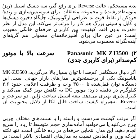
بدنه مستحکم، حالت Reverse برای رفع گیر، سه دیسک استیل (ریز/
متوسط/درشت) و مجموعه متعلقات برای سوسیس‌سازی و رنده/
خردکن از نقاط قوت‌اند. طراحی ارگونومیک، جایگاه ذخیره دیسک‌ها
و کابل و سینی بزرگ هم کار را مرتب‌تر می‌کند. این مدل از نظر
«قدرت بدون افت کیفیت» بین کاربران حرفه‌ای خانگی محبوب
است؛ در عین حال برای آشپزخانه‌های معمولی هم گزینه‌ای
آینده‌نگرانه محسوب می‌شود.
۲) Panasonic MK-ZJ3500 — سرعت بالا با موتور
کم‌صداتر (برای کاربری جدی)
اگر دنبال دستگاهی کم‌صدا با توان بسیار بالا می‌گردید، MK-ZJ3500
پاناسونیک یکی از پرجستجوترین مدل‌های بازار جهانی است. این
دستگاه توان قفل‌شده تا ۳۵۰۰ وات و ظرفیت اعلامی حدود ۲.۶
کیلوگرم در دقیقه دارد؛ موتور DC به کاهش نویز کمک می‌کند و
کنترل‌پذیری بهتری می‌دهد. تیغه استیل ساخت ژاپن، دو سرعت و
Reverse، به‌همراه کیفیت ساخت قابل اتکا از دلایل محبوبیت آن
است.
اگر مرتب گوشت سردست و راسته را با نسبت‌های مختلف چربی
چرخ می‌کنید یا می‌خواهید آماده‌سازی حجم متوسط تا زیاد را سریع
انجام دهید، این مدل انتخابی حرفه‌ای در رده خانگی است. تنها نکته
این‌که وزن و ابعادش نسبت به مدل‌های اقتصادی بالاتر است؛ در