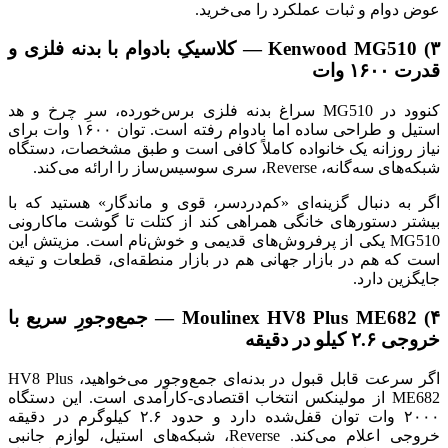
عوض دوام و ثبات عملکرد را می‌خرید.
۳) Kenwood MG510 — کلاسیکِ بادوام با بدنه فلزی و
قدرت ۱۶۰۰ وات
کنوود در MG510 سراغ بدنه فلزی برس‌خورده، سرِ چرخ و هد
استیل و طراحی ساده اما بادوام رفته است. توان ۱۶۰۰ وات برای
نیاز روزانه یک خانواده کاملاً کافی است و طبق مشخصات، دستگاه
شبکه‌های سه‌گانه، Reverse، سری سوسیس‌ساز را ارائه می‌کند.
اگر به دنبال گزینه‌ای «کم‌دردسر، قوی و ماندگار» هستید که با
بیشتر دستورهای خانگی همراهی کند از کتلت تا گوشت ماکارونی
MG510 یکی از پرفروش‌های قدیمی و خوش‌نام است. مزیتش این
است که هم در بازار جهانی هم در بازار منطقه‌ای، قطعات و تیغه
جایگزین دارد.
۴) Moulinex HV8 Plus ME682 — جمع‌وجورِ سریع با
خروجی ۲.۶ کیلو در دقیقه
اگر سرعت قابل قبول در بدنه‌ای جمع‌وجور می‌خواهید، HV8 Plus
ME682 از مولینکس انتخاب اقتصادی-کارآمدی است. این دستگاه
۲۰۰۰ وات توان قفل‌شده دارد و حدود ۲.۶ کیلوگرم در دقیقه
خروجی اعلام می‌کند. Reverse، شبکه‌های استیل، لوازم جانبی