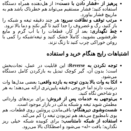
پرهیز از «فشار دادن با دست»:
از هل‌دهنده همراه دستگاه
استفاده کنید؛ فشار مستقیم می‌تواند هم خطرناک باشد هم به
مارپیچ فشار بیاورد.
مرتب توقف و نظافت سریع:
هر چند دقیقه تیغه و شبکه را
باز کنید، رگ و غضروف را جدا کنید تا گیر نکند و دما بالا نرود.
خِط نگهداری:
بعد از کار، قطعات را با آب گرم و مایع
ظرفشویی بشویید، کاملاً خشک کنید و تیغه/شبکه را کمی با
روغن خوراکی چرب کنید تا زنگ نزند.
اشتباهات رایج هنگام خرید و استفاده
توجه نکردن به Reverse:
این قابلیت در عمل، نجات‌بخش
است؛ بدون آن، گیر کوچک تبدیل به بازکردن کامل دستگاه
می‌شود.
اتکا به وات بالا بدون توجه به بازده واقعی:
بعضی مدل‌ها وات
درشت دارند اما خروجی دقیقه پایین‌تری ارائه می‌دهند؛ به هر
دو شاخص نگاه کنید.
بی‌توجهی به خدمات پس از فروش:
برای برندهای وارداتی
مطمئن شوید تیغه و شبکه یدکی در بازار موجود است.
شست‌وشوی دیرهنگام:
باقی‌ماندن پروتئین روی قطعات، هم
بوی نامطبوع می‌دهد هم تیزبودن تیغه را کم می‌کند.
استفاده از شبکه نامتناسب:
برای کوبیده شبکه خیلی ریز
نگذارید؛ بافت «له» می‌شود و اصطکاک بالا می‌رود.