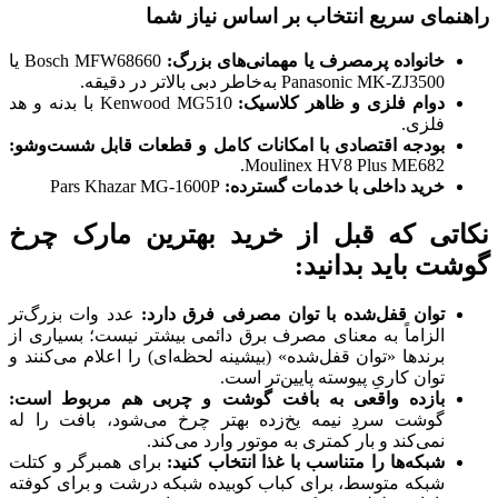
راهنمای سریع انتخاب بر اساس نیاز شما
خانواده‌ پرمصرف یا مهمانی‌های بزرگ:
Bosch MFW68660 یا
Panasonic MK-ZJ3500 به‌خاطر دبی بالاتر در دقیقه.
دوام فلزی و ظاهر کلاسیک:
Kenwood MG510 با بدنه و هد
فلزی.
بودجه اقتصادی با امکانات کامل و قطعات قابل شست‌وشو:
Moulinex HV8 Plus ME682.
خرید داخلی با خدمات گسترده:
Pars Khazar MG-1600P
نکاتی که قبل از خرید بهترین مارک چرخ
گوشت باید بدانید:
توان قفل‌شده با توان مصرفی فرق دارد:
عدد وات بزرگ‌تر
الزاماً به معنای مصرف برق دائمی بیشتر نیست؛ بسیاری از
برندها «توان قفل‌شده» (بیشینه لحظه‌ای) را اعلام می‌کنند و
توان کاریِ پیوسته پایین‌تر است.
بازده واقعی به بافت گوشت و چربی هم مربوط است:
گوشت سردِ نیمه یخ‌زده بهتر چرخ می‌شود، بافت را له
نمی‌کند و بار کمتری به موتور وارد می‌کند.
شبکه‌ها را متناسب با غذا انتخاب کنید:
برای همبرگر و کتلت
شبکه متوسط، برای کباب کوبیده شبکه درشت و برای کوفته