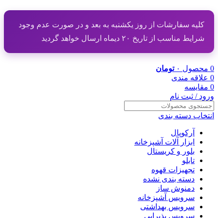
کلیه سفارشات از روز یکشنبه به بعد و در صورت عدم وجود
شرایط مناسب از تاریخ ۲۰ دیماه ارسال خواهد گردید
0
محصول
۰
تومان
0
علاقه مندی
0
مقایسه
ورود / ثبت نام
انتخاب دسته بندی
آرکوپال
ابزار آلات آشپزخانه
بلور و کریستال
تابلو
تجهیزات قهوه
دسته بندی نشده
دمنوش ساز
سرویس آشپزخانه
سرویس بهداشتی
سرویس پذیرایی