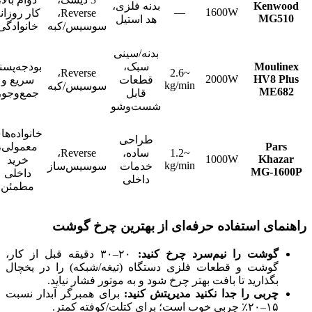
Kenwood
بدنه فلزی،
—
1600W
Reverse،
کار روزان
MG510
هد استیل
سوسیس/کبه
خانوادگی
بدنه/سینی
Moulinex
سبک،
بودجه‌پسند
Reverse،
~2.6
2000W
HV8 Plus
قطعات
سریع و
kg/min
سوسیس/کبه
ME682
قابل
جمع‌وجور
شست‌وشو
خانواده‌ها
طراحی
Pars
معمولی،
~1.2
ساده،
Reverse،
1000W
Khazar
خرید
kg/min
خدمات
سوسیس‌ساز
MG-1600P
داخلی
داخلی
مطمئن
راهنمای استفاده حرفه‌ای از بهترین چرخ گوشت
گوشت را نیم‌سرد چرخ کنید:
۲۰–۳۰ دقیقه قبل از کار،
گوشت و قطعات فلزی دستگاه (تیغه/شبکه) را در یخچال
بگذارید تا بافت بهتر چرخ شود و به موتور فشار نیاید.
چربی را جدا نکنید مدیریتش کنید:
برای همبرگر آبدار نسبت
۱۵–۲۰٪ چربی خوب است؛ برای کتلت/کوفته کمتر.