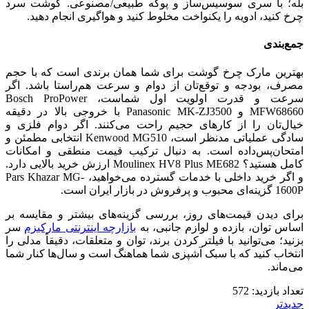
بله؛ با سری سوسیس‌ساز و پوکه طبیعی/مصنوعی. گوشت سرد
چرخ کنید، ادویه را یکنواخت مخلوط کنید و هواگیری انجام دهید.
جمع‌بندی
بهترین مارک چرخ گوشت برای شما همان برندی است که با حجم
مصرف، بودجه و توقع‌تان از دوام و سرعت هم‌راستا باشد. اگر
سرعت و قدرت اولویت اول شماست، Bosch ProPower
MFW68660 و Panasonic MK-ZJ3500 با خروجی بالا در دقیقه
خیال‌تان را از کارهای حجیم راحت می‌کنند. اگر دوام فلزی و
سادگی عملیاتی مدنظر است، Kenwood MG510 انتخابی مطمئن و
امتحان‌پس‌داده است. به دنبال ترکیب قیمت منطقی و امکانات
کامل هستید؟ Moulinex HV8 Plus ME682 ارزش خرید بالایی دارد.
و اگر خرید داخلی با خدمات گسترده می‌خواهید، Pars Khazar MG-
1600P گزینه‌ای محبوب و پرفروش در بازار ایران است.
برای دیدن قیمت‌های روز، بررسی گزینه‌های بیشتر و مقایسه بر
اساس توان، بازده و لوازم جانبی، به
بازارچه اینترنتی مارکیزم
سر
بزنید؛ می‌توانید با فیلتر کردن برند، توان و متعلقات، دقیقاً مدلی را
انتخاب کنید که با سبک آشپزی شما هماهنگ است و سال‌ها کنار شما
می‌ماند.
تعداد بازدید:
572
جدیدتر