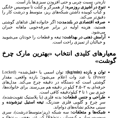
تازه‌تر، نسبت چربی و حتی افزودن سبزی‌ها باز است.
تنوع در آشپزی روزمره:
از همبرگر و کتلت تا سوسیس خانگی
و کباب کوبیده داشتن شبکه‌های ریز، متوسط و درشت کار را
دقیق‌تر می‌کند.
صرفه اقتصادی در بلندمدت:
اگر خانواده‌ اهل غذاهای گوشتی
هستید، هزینه اولیه در برابر صرفه‌جویی ماهانه جبران
می‌شود.
آرامش ذهنی در بهداشت:
تیغه و قطعات را خودتان می‌شویید
و خیالتان از تمیزی راحت است.
معیارهای کلیدی انتخاب «بهترین مارک چرخ
گوشت»
توان و بازده (kg/min):
توان اسمی یا «قفل‌شده» (Locked
Power) با عدد وات اعلام می‌شود؛ بازده واقعی، مقدار
گوشتی است که دستگاه در دقیقه چرخ می‌کند. مدل‌های
حرفه‌ای به ۲–۴.۵ کیلو در دقیقه هم می‌رسند. برای خانواده‌ها،
چیزی بین ۱ تا ۳ کیلو/دقیقه کافی است.
طراحی و جنس قطعات:
بدنه فلزی (یا پلاستیک تقویت‌شده)،
سرِ چرخ و گلویی فلزی ضدزنگ،
تیغه استیل تیزشونده
و
سینی محکم نشانه‌های دوام‌اند.
شبکه‌ها و متعلقات:
سه شبکه (ریز/متوسط/درشت)، سری
سوسیس‌ساز و کبه‌ساز، رنده/خلال‌کن (در بعضی برندها) و