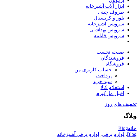
آرکوپال
ابزار آلات آشپزخانه
ظروف چینی
بلور و کریستال
سرویس آشپزخانه
سرویس بهداشتی
سرویس قابلمه
صفحه نخست
فروشندگان
فروشگاه
حساب کاربری من
پرداخت
سبد خرید
استعلام کالا
اخبار مارکیزم
تخفیف های روز
وبلاگ
خانه
Blog
Blog
,
لوازم برقی
,
لوازم برقی آشپزخانه