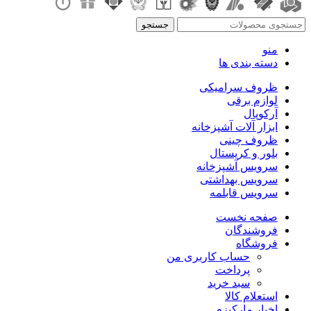
جستجو
منو
دسته بندی ها
ظروف سرامیکی
لوازم برقی
آرکوپال
ابزار آلات آشپزخانه
ظروف چینی
بلور و کریستال
سرویس آشپزخانه
سرویس بهداشتی
سرویس قابلمه
صفحه نخست
فروشندگان
فروشگاه
حساب کاربری من
پرداخت
سبد خرید
استعلام کالا
اخبار مارکیزم