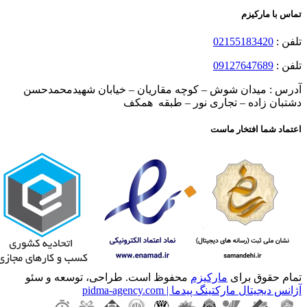
تماس با مارکیزم
تلفن :
02155183420
تلفن :
09127647689
آدرس : میدان شوش – کوچه مقاریان – خیابان شهیدمحمدحسن
دشتبان زاده – تجاری نور – طبقه همکف
اعتماد شما افتخار ماست
تمام حقوق برای
مارکیزم
محفوظ است. طراحی، توسعه و سئو
آژانس دیجیتال مارکتینگ پیدما | pidma-agency.com