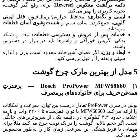
دکمه برگشت معکوس (Reverse)
برای رفع گیر گوشت،
تجربه کاربری را بهتر می‌کند.
ایمنی و نگه‌داری:
محافظ حرارتی/ترمال‌فیوز،
قفل ایمنی
گلویی
، جمع‌کردن ساده سیم و
شست‌وشوی آسان قطعات
مزیت‌اند.
خدمات پس از فروش و دسترسی قطعات:
تیغه و شبکه
یدکی، گریس خوراکی و واشرها باید در بازار در دسترس
باشند.
ابعاد و وزن:
اگر فضای آشپزخانه محدود است، وزن و اندازه
سینی و بدنه را از قبل بررسی کنید.
5 مدل از بهترین مارک چرخ گوشت
۱) Bosch ProPower MFW68660 — پرقدرتِ
همه‌فن‌حریف برای خانواده‌های پرمصرف
بوش در سری ProPower تعادل درست بین توان، سرعت و امکانات
را ارائه می‌کند. MFW68660 با توان قفل‌شده تا ۲۲۰۰ وات و بازده
اعلامی حدود ۴.۳ کیلوگرم در دقیقه یکی از سریع‌ترین‌های خانگی
است. اگر حجم بالایی گوشت را در یک نوبت چرخ می‌کنید مثلاً برای
مهمانی یا فریز هفتگی این سرعت، زمان کار را به‌طور محسوس
کم می‌کند.