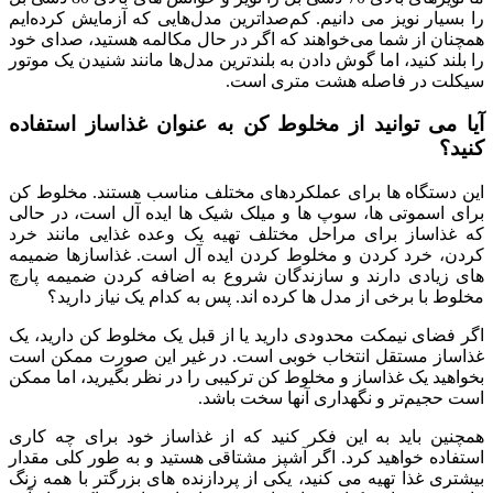
را بسیار نویز می دانیم. کم‌صداترین مدل‌هایی که آزمایش کرده‌ایم
همچنان از شما می‌خواهند که اگر در حال مکالمه هستید، صدای خود
را بلند کنید، اما گوش دادن به بلندترین مدل‌ها مانند شنیدن یک موتور
سیکلت در فاصله هشت متری است.
آیا می توانید از مخلوط کن به عنوان غذاساز استفاده
کنید؟
این دستگاه ها برای عملکردهای مختلف مناسب هستند. مخلوط کن
برای اسموتی ها، سوپ ها و میلک شیک ها ایده آل است، در حالی
که غذاساز برای مراحل مختلف تهیه یک وعده غذایی مانند خرد
کردن، خرد کردن و مخلوط کردن ایده آل است. غذاسازها ضمیمه
های زیادی دارند و سازندگان شروع به اضافه کردن ضمیمه پارچ
مخلوط با برخی از مدل ها کرده اند. پس به کدام یک نیاز دارید؟
اگر فضای نیمکت محدودی دارید یا از قبل یک مخلوط کن دارید، یک
غذاساز مستقل انتخاب خوبی است. در غیر این صورت ممکن است
بخواهید یک غذاساز و مخلوط کن ترکیبی را در نظر بگیرید، اما ممکن
است حجیم‌تر و نگهداری آنها سخت باشد.
همچنین باید به این فکر کنید که از غذاساز خود برای چه کاری
استفاده خواهید کرد. اگر آشپز مشتاقی هستید و به طور کلی مقدار
بیشتری غذا تهیه می کنید، یکی از پردازنده های بزرگتر با همه زنگ