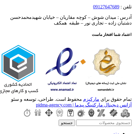
تلفن :
09127647689
آدرس : میدان شوش – کوچه مقاریان – خیابان شهیدمحمدحسن
دشتبان زاده – تجاری نور – طبقه همکف
اعتماد شما افتخار ماست
تمام حقوق برای
مارکیزم
محفوظ است. طراحی، توسعه و سئو
آژانس دیجیتال مارکتینگ پیدما | pidma-agency.com
جستجو
منو