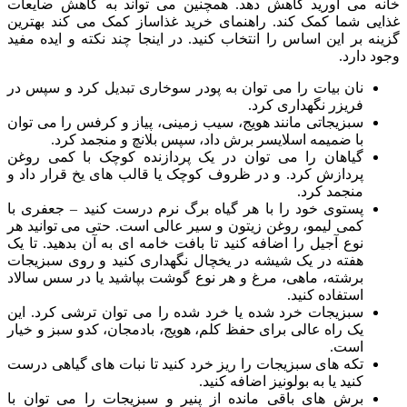
خانه می آورید کاهش دهد. همچنین می تواند به کاهش ضایعات
غذایی شما کمک کند. راهنمای خرید غذاساز کمک می کند بهترین
گزینه بر این اساس را انتخاب کنید. در اینجا چند نکته و ایده مفید
وجود دارد.
نان بیات را می توان به پودر سوخاری تبدیل کرد و سپس در
فریزر نگهداری کرد.
سبزیجاتی مانند هویج، سیب زمینی، پیاز و کرفس را می توان
با ضمیمه اسلایسر برش داد، سپس بلانچ و منجمد کرد.
گیاهان را می توان در یک پردازنده کوچک با کمی روغن
پردازش کرد. و در ظروف کوچک یا قالب های یخ قرار داد و
منجمد کرد.
پستوی خود را با هر گیاه برگ نرم درست کنید – جعفری با
کمی لیمو، روغن زیتون و سیر عالی است. حتی می توانید هر
نوع آجیل را اضافه کنید تا بافت خامه ای به آن بدهید. تا یک
هفته در یک شیشه در یخچال نگهداری کنید و روی سبزیجات
برشته، ماهی، مرغ و هر نوع گوشت بپاشید یا در سس سالاد
استفاده کنید.
سبزیجات خرد شده یا خرد شده را می توان ترشی کرد. این
یک راه عالی برای حفظ کلم، هویج، بادمجان، کدو سبز و خیار
است.
تکه های سبزیجات را ریز خرد کنید تا نبات های گیاهی درست
کنید یا به بولونیز اضافه کنید.
برش های باقی مانده از پنیر و سبزیجات را می توان با