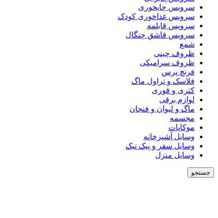
سرویس چایخوری
سرویس غذاخوری کودک
سرویس قابلمه
سرویس قاشق چنگال
شمع
ظروف چینی
ظروف سرامیکی
فرنچ پرس
فلاسک و تراول ماگ
کتری و قوری
لوازم برقی
ماگ و لیوان و فنجان
مجسمه
موکاپات
وسایل آشپزخانه
وسایل سفر و پیک نیک
وسایل منزل
جستجو