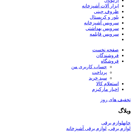
آرکوپال
ابزار آلات آشپزخانه
ظروف چینی
بلور و کریستال
سرویس آشپزخانه
سرویس بهداشتی
سرویس قابلمه
صفحه نخست
فروشندگان
فروشگاه
حساب کاربری من
پرداخت
سبد خرید
استعلام کالا
اخبار مارکیزم
تخفیف های روز
وبلاگ
خانه
لوازم برقی
لوازم برقی
,
لوازم برقی آشپزخانه