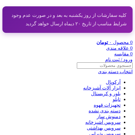
کلیه سفارشات از روز یکشنبه به بعد و در صورت عدم وجود
شرایط مناسب از تاریخ ۲۰ دیماه ارسال خواهد گردید
0
محصول
۰
تومان
0
علاقه مندی
0
مقایسه
ورود / ثبت نام
انتخاب دسته بندی
آرکوپال
ابزار آلات آشپزخانه
بلور و کریستال
تابلو
تجهیزات قهوه
دسته بندی نشده
دمنوش ساز
سرویس آشپزخانه
سرویس بهداشتی
سرویس پذیرایی