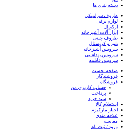
دسته بندی ها
ظروف سرامیکی
لوازم برقی
آرکوپال
ابزار آلات آشپزخانه
ظروف چینی
بلور و کریستال
سرویس آشپزخانه
سرویس بهداشتی
سرویس قابلمه
صفحه نخست
فروشندگان
فروشگاه
حساب کاربری من
پرداخت
سبد خرید
استعلام کالا
اخبار مارکیزم
علاقه مندی
مقایسه
ورود / ثبت نام