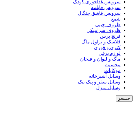
سرویس غذاخوری کودک
سرویس قابلمه
سرویس قاشق چنگال
شمع
ظروف چینی
ظروف سرامیکی
فرنچ پرس
فلاسک و تراول ماگ
کتری و قوری
لوازم برقی
ماگ و لیوان و فنجان
مجسمه
موکاپات
وسایل آشپزخانه
وسایل سفر و پیک نیک
وسایل منزل
جستجو