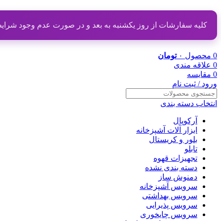
کلیه سفارشات از روز یکشنبه به بعد و در صورت عدم وجود شرایط مناسب از تاریخ ۲۰ دی
0
محصول
۰
تومان
0
علاقه مندی
0
مقایسه
ورود / ثبت نام
انتخاب دسته بندی
آرکوپال
ابزار آلات آشپزخانه
بلور و کریستال
تابلو
تجهیزات قهوه
دسته بندی نشده
دمنوش ساز
سرویس آشپزخانه
سرویس بهداشتی
سرویس پذیرایی
سرویس چایخوری