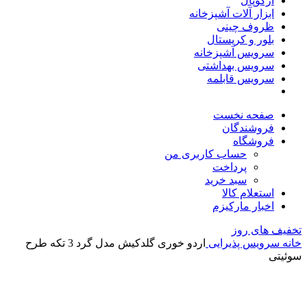
آرکوپال
ابزار آلات آشپزخانه
ظروف چینی
بلور و کریستال
سرویس آشپزخانه
سرویس بهداشتی
سرویس قابلمه
صفحه نخست
فروشندگان
فروشگاه
حساب کاربری من
پرداخت
سبد خرید
استعلام کالا
اخبار مارکیزم
تخفیف های روز
خانه
سرویس پذیرایی
اردو خوری گلدکیش مدل گرد 3 تکه طرح
سوئیتی