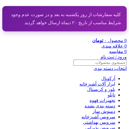
کلیه سفارشات از روز یکشنبه به بعد و در صورت عدم وجود
شرایط مناسب از تاریخ ۲۰ دیماه ارسال خواهد گردید
0
محصول
۰
تومان
0
علاقه مندی
0
مقایسه
ورود / ثبت نام
انتخاب دسته بندی
آرکوپال
ابزار آلات آشپزخانه
بلور و کریستال
تابلو
تجهیزات قهوه
دسته بندی نشده
دمنوش ساز
سرویس آشپزخانه
سرویس بهداشتی
سرویس پذیرایی