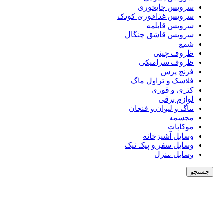
سرویس چایخوری
سرویس غذاخوری کودک
سرویس قابلمه
سرویس قاشق چنگال
شمع
ظروف چینی
ظروف سرامیکی
فرنچ پرس
فلاسک و تراول ماگ
کتری و قوری
لوازم برقی
ماگ و لیوان و فنجان
مجسمه
موکاپات
وسایل آشپزخانه
وسایل سفر و پیک نیک
وسایل منزل
جستجو