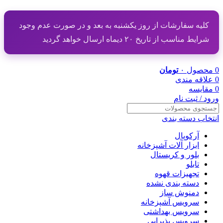
کلیه سفارشات از روز یکشنبه به بعد و در صورت عدم وجود
شرایط مناسب از تاریخ ۲۰ دیماه ارسال خواهد گردید
0
محصول
۰
تومان
0
علاقه مندی
0
مقایسه
ورود / ثبت نام
انتخاب دسته بندی
آرکوپال
ابزار آلات آشپزخانه
بلور و کریستال
تابلو
تجهیزات قهوه
دسته بندی نشده
دمنوش ساز
سرویس آشپزخانه
سرویس بهداشتی
سرویس پذیرایی