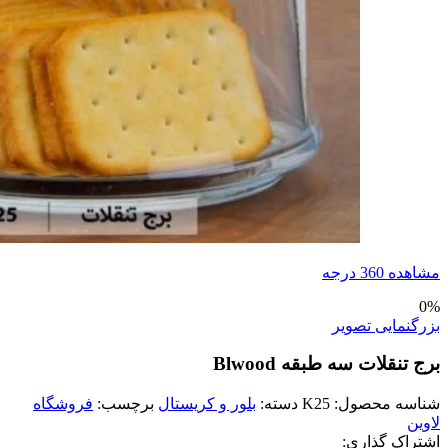
مشاهده 360 درجه
0%
بزرگنمایی تصویر
برج تنقلات سه طبقه Blwood
شناسه محصول:
K25
دسته:
بلور و کریستال
برچسب:
فروشگاه
لاوین
اشتراک گذاری: