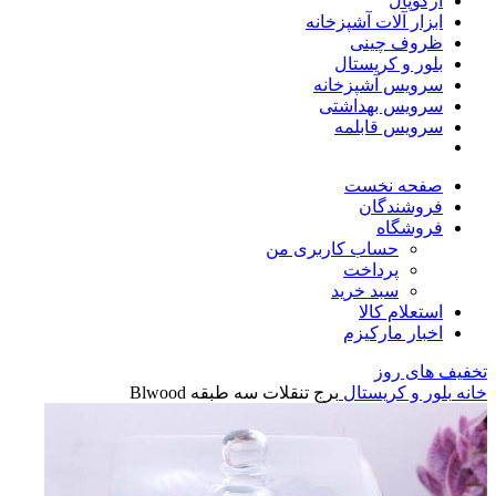
آرکوپال
ابزار آلات آشپزخانه
ظروف چینی
بلور و کریستال
سرویس آشپزخانه
سرویس بهداشتی
سرویس قابلمه
صفحه نخست
فروشندگان
فروشگاه
حساب کاربری من
پرداخت
سبد خرید
استعلام کالا
اخبار مارکیزم
تخفیف های روز
خانه
بلور و کریستال
برج تنقلات سه طبقه Blwood