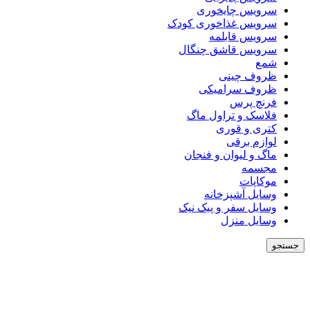
سرویس چایخوری
سرویس غذاخوری کودک
سرویس قابلمه
سرویس قاشق چنگال
شمع
ظروف چینی
ظروف سرامیکی
فرنچ پرس
فلاسک و تراول ماگ
کتری و قوری
لوازم برقی
ماگ و لیوان و فنجان
مجسمه
موکاپات
وسایل آشپزخانه
وسایل سفر و پیک نیک
وسایل منزل
جستجو