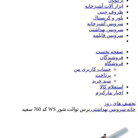
آرکوپال
ابزار آلات آشپزخانه
ظروف چینی
بلور و کریستال
سرویس آشپزخانه
سرویس بهداشتی
سرویس قابلمه
صفحه نخست
فروشندگان
فروشگاه
حساب کاربری من
پرداخت
سبد خرید
استعلام کالا
اخبار مارکیزم
تخفیف های روز
خانه
سرویس بهداشتی
برس توالت شور WS کد 760 سفید