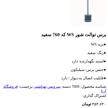
برس توالت شور WS کد 760 سفید
●برند WS
●رنگ: سفید
●استند نگهدارنده: دارد
●جنس برس: سیلیکون
●قابلیت اتصال به دیوار : دارد
شناسه محصول:
760S
دسته:
سرویس بهداشتی
برچسب:
فروشگاه
آرتا
اشتراک گذاری:
۴۵۴,۷۴۰
تومان