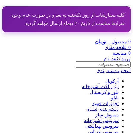
کلیه سفارشات از روز یکشنبه به بعد و در صورت عدم وجود
شرایط مناسب از تاریخ ۲۰ دیماه ارسال خواهد گردید
0
محصول
۰
تومان
0
علاقه مندی
0
مقایسه
ورود / ثبت نام
انتخاب دسته بندی
آرکوپال
ابزار آلات آشپزخانه
بلور و کریستال
تابلو
تجهیزات قهوه
دسته بندی نشده
دمنوش ساز
سرویس آشپزخانه
سرویس بهداشتی
سرویس پذیرایی