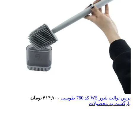
برس توالت شور WS کد 760 طوسی
۴۱۴,۷۰۰
تومان
بازگشت به محصولات