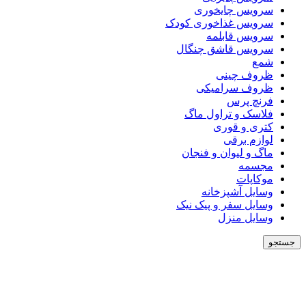
سرویس چایخوری
سرویس غذاخوری کودک
سرویس قابلمه
سرویس قاشق چنگال
شمع
ظروف چینی
ظروف سرامیکی
فرنچ پرس
فلاسک و تراول ماگ
کتری و قوری
لوازم برقی
ماگ و لیوان و فنجان
مجسمه
موکاپات
وسایل آشپزخانه
وسایل سفر و پیک نیک
وسایل منزل
جستجو