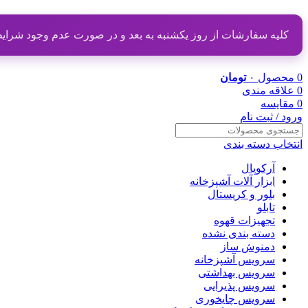
کلیه سفارشات از روز یکشنبه به بعد و در صورت عدم وجود شرایط مناسب از تاریخ ۲۰ دی
0
محصول
۰
تومان
0
علاقه مندی
0
مقایسه
ورود / ثبت نام
انتخاب دسته بندی
آرکوپال
ابزار آلات آشپزخانه
بلور و کریستال
تابلو
تجهیزات قهوه
دسته بندی نشده
دمنوش ساز
سرویس آشپزخانه
سرویس بهداشتی
سرویس پذیرایی
سرویس چایخوری