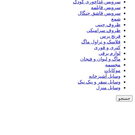
سرویس غذاخوری کودک
سرویس قابلمه
سرویس قاشق چنگال
شمع
ظروف چینی
ظروف سرامیکی
فرنچ پرس
فلاسک و تراول ماگ
کتری و قوری
لوازم برقی
ماگ و لیوان و فنجان
مجسمه
موکاپات
وسایل آشپزخانه
وسایل سفر و پیک نیک
وسایل منزل
جستجو