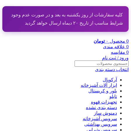
کلیه سفارشات از روز یکشنبه به بعد و در صورت عدم وجود
شرایط مناسب از تاریخ ۲۰ دیماه ارسال خواهد گردید
0
محصول
۰
تومان
0
علاقه مندی
0
مقایسه
ورود / ثبت نام
انتخاب دسته بندی
آرکوپال
ابزار آلات آشپزخانه
بلور و کریستال
تابلو
تجهیزات قهوه
دسته بندی نشده
دمنوش ساز
سرویس آشپزخانه
سرویس بهداشتی
سرویس پذیرایی