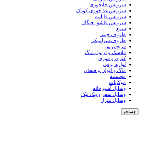
سرویس چایخوری
سرویس غذاخوری کودک
سرویس قابلمه
سرویس قاشق چنگال
شمع
ظروف چینی
ظروف سرامیکی
فرنچ پرس
فلاسک و تراول ماگ
کتری و قوری
لوازم برقی
ماگ و لیوان و فنجان
مجسمه
موکاپات
وسایل آشپزخانه
وسایل سفر و پیک نیک
وسایل منزل
جستجو