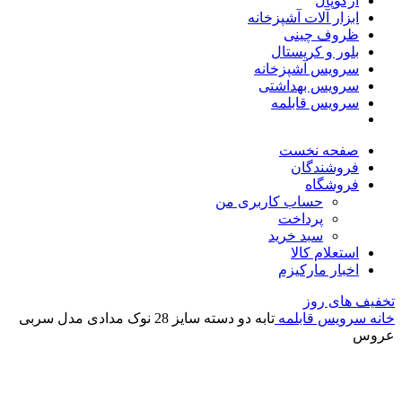
آرکوپال
ابزار آلات آشپزخانه
ظروف چینی
بلور و کریستال
سرویس آشپزخانه
سرویس بهداشتی
سرویس قابلمه
صفحه نخست
فروشندگان
فروشگاه
حساب کاربری من
پرداخت
سبد خرید
استعلام کالا
اخبار مارکیزم
تخفیف های روز
خانه
سرویس قابلمه
تابه دو دسته سایز 28 نوک مدادی مدل سربی
عروس