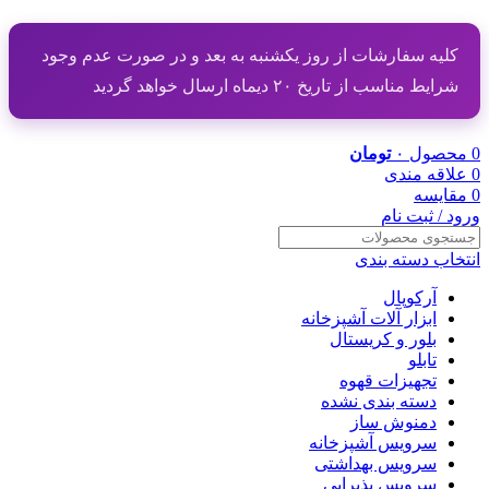
کلیه سفارشات از روز یکشنبه به بعد و در صورت عدم وجود
شرایط مناسب از تاریخ ۲۰ دیماه ارسال خواهد گردید
0
محصول
۰
تومان
0
علاقه مندی
0
مقایسه
ورود / ثبت نام
انتخاب دسته بندی
آرکوپال
ابزار آلات آشپزخانه
بلور و کریستال
تابلو
تجهیزات قهوه
دسته بندی نشده
دمنوش ساز
سرویس آشپزخانه
سرویس بهداشتی
سرویس پذیرایی