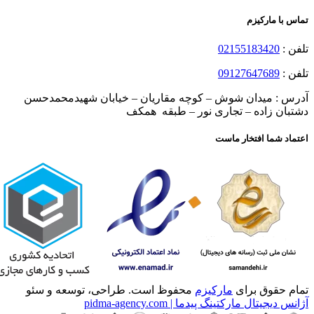
تماس با مارکیزم
تلفن :
02155183420
تلفن :
09127647689
آدرس : میدان شوش – کوچه مقاریان – خیابان شهیدمحمدحسن
دشتبان زاده – تجاری نور – طبقه همکف
اعتماد شما افتخار ماست
تمام حقوق برای
مارکیزم
محفوظ است. طراحی، توسعه و سئو
آژانس دیجیتال مارکتینگ پیدما | pidma-agency.com