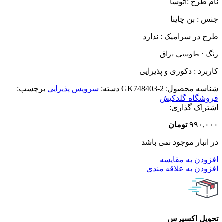
نام طرح :‌آتوسا
جنس : بن چاینا
طرح در سرامیک : ندارد
رنگ : طوسی براق
کاربرد : دکوری و پذیرایی
شناسه محصول:
GK748403-2
دسته:
سرویس پذیرایی
برچسب:
فروشگاه گلدکیش
اشتراک گذاری:
۹۹۰,۰۰۰
تومان
در انبار موجود نمی باشد
افزودن به مقایسه
افزودن به علاقه مندی
تحویل اکسپرس