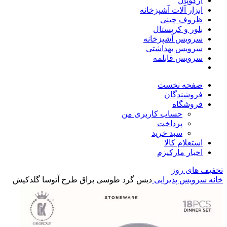
آرکوپال
ابزار آلات آشپزخانه
ظروف چینی
بلور و کریستال
سرویس آشپزخانه
سرویس بهداشتی
سرویس قابلمه
صفحه نخست
فروشندگان
فروشگاه
حساب کاربری من
پرداخت
سبد خرید
استعلام کالا
اخبار مارکیزم
تخفیف های روز
خانه
سرویس پذیرایی
دیس گرد طوسی براق طرح آتوسا گلدکیش