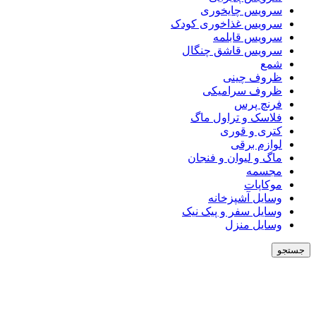
سرویس چایخوری
سرویس غذاخوری کودک
سرویس قابلمه
سرویس قاشق چنگال
شمع
ظروف چینی
ظروف سرامیکی
فرنچ پرس
فلاسک و تراول ماگ
کتری و قوری
لوازم برقی
ماگ و لیوان و فنجان
مجسمه
موکاپات
وسایل آشپزخانه
وسایل سفر و پیک نیک
وسایل منزل
جستجو