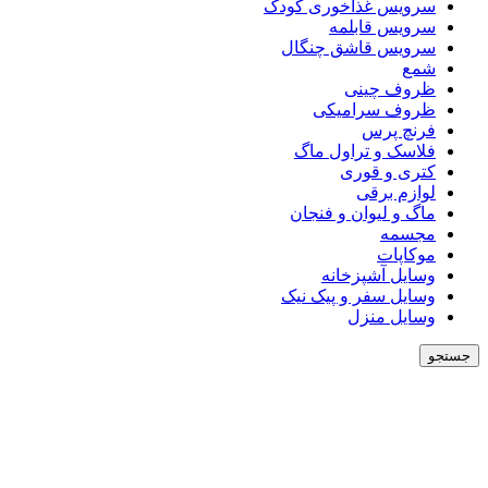
سرویس غذاخوری کودک
سرویس قابلمه
سرویس قاشق چنگال
شمع
ظروف چینی
ظروف سرامیکی
فرنچ پرس
فلاسک و تراول ماگ
کتری و قوری
لوازم برقی
ماگ و لیوان و فنجان
مجسمه
موکاپات
وسایل آشپزخانه
وسایل سفر و پیک نیک
وسایل منزل
جستجو