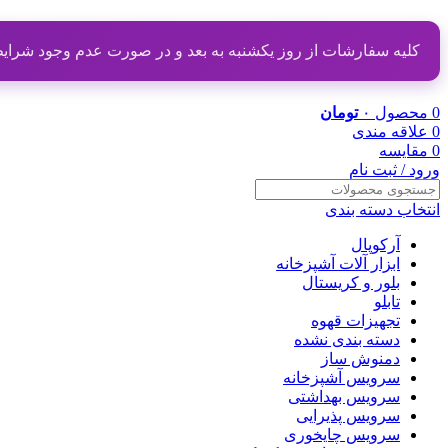
کلیه سفارشات از روز یکشنبه به بعد و در صورت عدم وجود شرایط مناسب از تاریخ ۲۰ دی
0
محصول
۰
تومان
0
علاقه مندی
0
مقایسه
ورود / ثبت نام
انتخاب دسته بندی
آرکوپال
ابزار آلات آشپزخانه
بلور و کریستال
تابلو
تجهیزات قهوه
دسته بندی نشده
دمنوش ساز
سرویس آشپزخانه
سرویس بهداشتی
سرویس پذیرایی
سرویس چایخوری