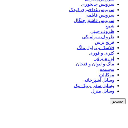
سرویس چایخوری
سرویس غذاخوری کودک
سرویس قابلمه
سرویس قاشق چنگال
شمع
ظروف چینی
ظروف سرامیکی
فرنچ پرس
فلاسک و تراول ماگ
کتری و قوری
لوازم برقی
ماگ و لیوان و فنجان
مجسمه
موکاپات
وسایل آشپزخانه
وسایل سفر و پیک نیک
وسایل منزل
جستجو