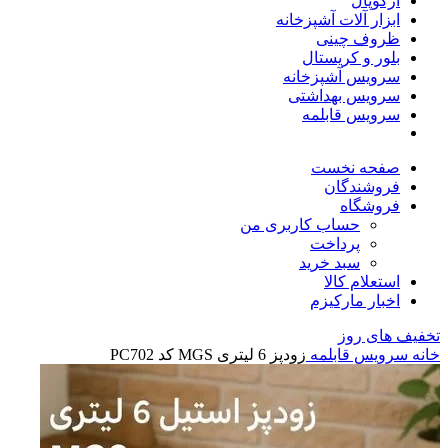
آرکوپال
ابزار آلات آشپزخانه
ظروف چینی
بلور و کریستال
سرویس آشپزخانه
سرویس بهداشتی
سرویس قابلمه
صفحه نخست
فروشندگان
فروشگاه
حساب کاربری من
پرداخت
سبد خرید
استعلام کالا
اخبار مارکیزم
تخفیف های روز
خانه
سرویس قابلمه
زودپز 6 لیتری MGS کد PC702