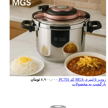
زودپز 6 لیتری MGS کد PC701
۸,۹۰۰,۰۰۰
تومان
بازگشت به محصولات