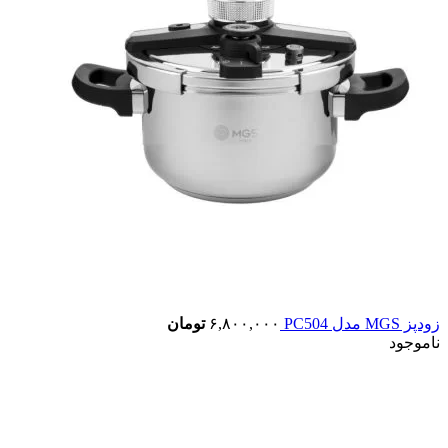
زودپز MGS مدل PC504
۶,۸۰۰,۰۰۰
تومان
ناموجود