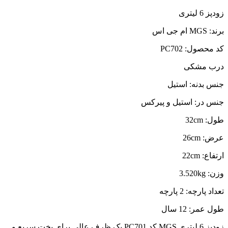
زودپز 6 لیتری
برند: MGS ام جی اس
کد محصول: PC702
درب مشکی
جنس بدنه:
استیل
جنس در:
استیل و پیرکس
طول:
32cm
عرض:
26cm
ارتفاع:
22cm
وزن: 3.520kg
تعداد پارچه:
2 پارچه
طول عمر:
12 سال
زودپز 6 لیتری MGS کد PC701 یک ظرف عالی برای پخت سریع و