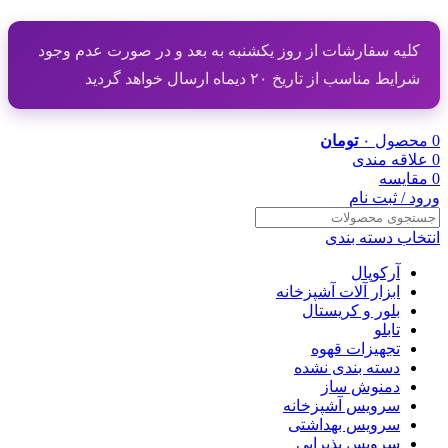
کلیه سفارشات از روز یکشنبه به بعد و در صورت عدم وجود
شرایط مناسب از تاریخ ۲۰ دیماه ارسال خواهد گردید
0
محصول
۰
تومان
0
علاقه مندی
0
مقایسه
ورود / ثبت نام
انتخاب دسته بندی
آرکوپال
ابزار آلات آشپزخانه
بلور و کریستال
تابلو
تجهیزات قهوه
دسته بندی نشده
دمنوش ساز
سرویس آشپزخانه
سرویس بهداشتی
سرویس پذیرایی