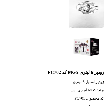
زودپز 6 لیتری MGS کد PC702
زودپز استیل 6 لیتری
برند: MGS ام جی اس
کد محصول: PC701