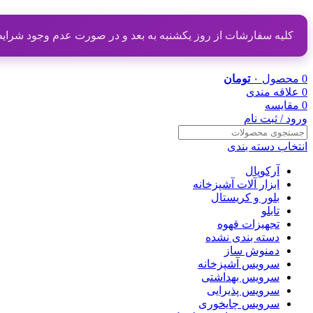
کلیه سفارشات از روز یکشنبه به بعد و در صورت عدم وجود شرایط مناسب از تاریخ ۲۰ دی
0
محصول
۰
تومان
0
علاقه مندی
0
مقایسه
ورود / ثبت نام
انتخاب دسته بندی
آرکوپال
ابزار آلات آشپزخانه
بلور و کریستال
تابلو
تجهیزات قهوه
دسته بندی نشده
دمنوش ساز
سرویس آشپزخانه
سرویس بهداشتی
سرویس پذیرایی
سرویس چایخوری