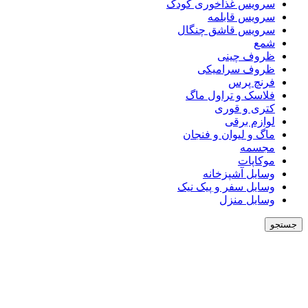
سرویس غذاخوری کودک
سرویس قابلمه
سرویس قاشق چنگال
شمع
ظروف چینی
ظروف سرامیکی
فرنچ پرس
فلاسک و تراول ماگ
کتری و قوری
لوازم برقی
ماگ و لیوان و فنجان
مجسمه
موکاپات
وسایل آشپزخانه
وسایل سفر و پیک نیک
وسایل منزل
جستجو