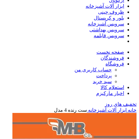
آرکوپال
ابزار آلات آشپزخانه
ظروف چینی
بلور و کریستال
سرویس آشپزخانه
سرویس بهداشتی
سرویس قابلمه
صفحه نخست
فروشندگان
فروشگاه
حساب کاربری من
پرداخت
سبد خرید
استعلام کالا
اخبار مارکیزم
تخفیف های روز
خانه
ابزار آلات آشپزخانه
ست رنده 4 مدل