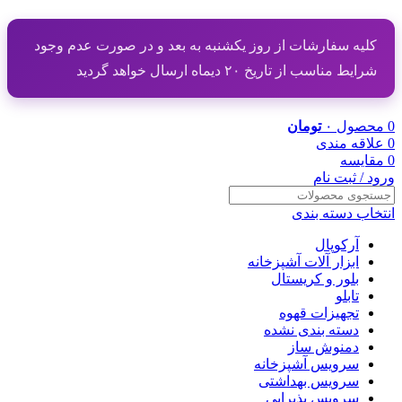
کلیه سفارشات از روز یکشنبه به بعد و در صورت عدم وجود
شرایط مناسب از تاریخ ۲۰ دیماه ارسال خواهد گردید
0
محصول
۰
تومان
0
علاقه مندی
0
مقایسه
ورود / ثبت نام
انتخاب دسته بندی
آرکوپال
ابزار آلات آشپزخانه
بلور و کریستال
تابلو
تجهیزات قهوه
دسته بندی نشده
دمنوش ساز
سرویس آشپزخانه
سرویس بهداشتی
سرویس پذیرایی