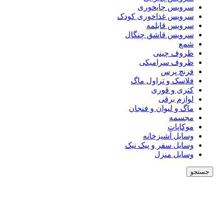
سرویس چایخوری
سرویس غذاخوری کودک
سرویس قابلمه
سرویس قاشق چنگال
شمع
ظروف چینی
ظروف سرامیکی
فرنچ پرس
فلاسک و تراول ماگ
کتری و قوری
لوازم برقی
ماگ و لیوان و فنجان
مجسمه
موکاپات
وسایل آشپزخانه
وسایل سفر و پیک نیک
وسایل منزل
جستجو