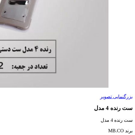
بزرگنمایی تصویر
ست رنده 4 مدل
ست رنده 4 مدل
برند MB.CO