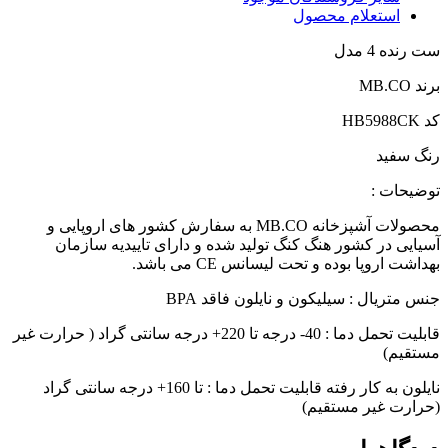
استعلام محصول
ست رنده 4 مدل
برند MB.CO
کد HB5988CK
رنگ سفید
توضیحات :
محصولات آشپزخانه MB.CO به سفارش کشور های اروپایی و
آسیایی در کشور هنگ کنگ تولید شده و دارای تاییدیه سازمان
بهداشت اروپا بوده و تحت لیسانس CE می باشد.
جنس متریال : سیلیکون و نایلون فاقد BPA
قابلیت تحمل دما : 40- درجه تا 220+ درجه سانتی گراد ( حرارت غیر
مستقیم)
نایلون به کار رفته قابلیت تحمل دما : تا 160+ درجه سانتی گراد
(حرارت غیر مستقیم)