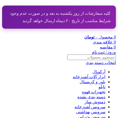
کلیه سفارشات از روز یکشنبه به بعد و در صورت عدم وجود
شرایط مناسب از تاریخ ۲۰ دیماه ارسال خواهد گردید
0
محصول
۰
تومان
0
علاقه مندی
0
مقایسه
ورود / ثبت نام
انتخاب دسته بندی
آرکوپال
ابزار آلات آشپزخانه
بلور و کریستال
تابلو
تجهیزات قهوه
دسته بندی نشده
دمنوش ساز
سرویس آشپزخانه
سرویس بهداشتی
سرویس پذیرایی