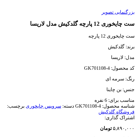
بزرگنمایی تصویر
ست چایخوری 12 پارچه گلدکیش مدل لاریسا
ست چایخوری 12 پارچه
برند: گلدکیش
مدل: لاریسا
کد محصول: GK701108-4
رنگ: سرمه ای
جنس: بن چاینا
مناسب برای:
6 نفره
شناسه محصول:
GK701108-4
دسته:
سرویس چایخوری
برچسب:
فروشگاه گلدکیش
اشتراک گذاری:
۵,۸۹۰,۰۰۰
تومان