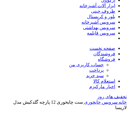
آرکوپال
ابزار آلات آشپزخانه
ظروف چینی
بلور و کریستال
سرویس آشپزخانه
سرویس بهداشتی
سرویس قابلمه
صفحه نخست
فروشندگان
فروشگاه
حساب کاربری من
پرداخت
سبد خرید
استعلام کالا
اخبار مارکیزم
تخفیف های روز
خانه
سرویس چایخوری
ست چایخوری 12 پارچه گلدکیش مدل
لاریسا