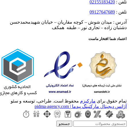
تلفن :
02155183420
تلفن :
09127647689
آدرس : میدان شوش – کوچه مقاریان – خیابان شهیدمحمدحسن
دشتبان زاده – تجاری نور – طبقه همکف
اعتماد شما افتخار ماست
تمام حقوق برای
مارکیزم
محفوظ است. طراحی، توسعه و سئو
آژانس دیجیتال مارکتینگ پیدما | pidma-agency.com
جستجو