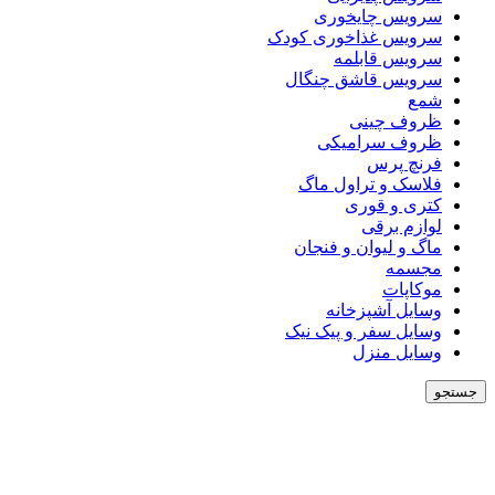
سرویس چایخوری
سرویس غذاخوری کودک
سرویس قابلمه
سرویس قاشق چنگال
شمع
ظروف چینی
ظروف سرامیکی
فرنچ پرس
فلاسک و تراول ماگ
کتری و قوری
لوازم برقی
ماگ و لیوان و فنجان
مجسمه
موکاپات
وسایل آشپزخانه
وسایل سفر و پیک نیک
وسایل منزل
جستجو