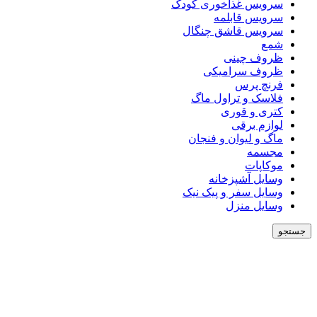
سرویس غذاخوری کودک
سرویس قابلمه
سرویس قاشق چنگال
شمع
ظروف چینی
ظروف سرامیکی
فرنچ پرس
فلاسک و تراول ماگ
کتری و قوری
لوازم برقی
ماگ و لیوان و فنجان
مجسمه
موکاپات
وسایل آشپزخانه
وسایل سفر و پیک نیک
وسایل منزل
جستجو