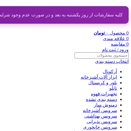
کلیه سفارشات از روز یکشنبه به بعد و در صورت عدم وجود شرایط مناسب از تاریخ ۲۰ دی
0
محصول
۰
تومان
0
علاقه مندی
0
مقایسه
ورود / ثبت نام
انتخاب دسته بندی
آرکوپال
ابزار آلات آشپزخانه
بلور و کریستال
تابلو
تجهیزات قهوه
دسته بندی نشده
دمنوش ساز
سرویس آشپزخانه
سرویس بهداشتی
سرویس پذیرایی
سرویس چایخوری