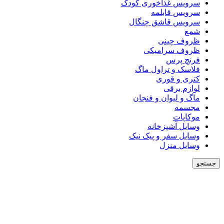
سرویس غذاخوری کودک
سرویس قابلمه
سرویس قاشق چنگال
شمع
ظروف چینی
ظروف سرامیکی
فرنچ پرس
فلاسک و تراول ماگ
کتری و قوری
لوازم برقی
ماگ و لیوان و فنجان
مجسمه
موکاپات
وسایل آشپزخانه
وسایل سفر و پیک نیک
وسایل منزل
جستجو