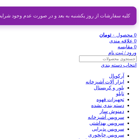
کلیه سفارشات از روز یکشنبه به بعد و در صورت عدم وجود شرایط مناسب از تاریخ ۲۰ دی
0
محصول
۰
تومان
0
علاقه مندی
0
مقایسه
ورود / ثبت نام
انتخاب دسته بندی
آرکوپال
ابزار آلات آشپزخانه
بلور و کریستال
تابلو
تجهیزات قهوه
دسته بندی نشده
دمنوش ساز
سرویس آشپزخانه
سرویس بهداشتی
سرویس پذیرایی
سرویس چایخوری