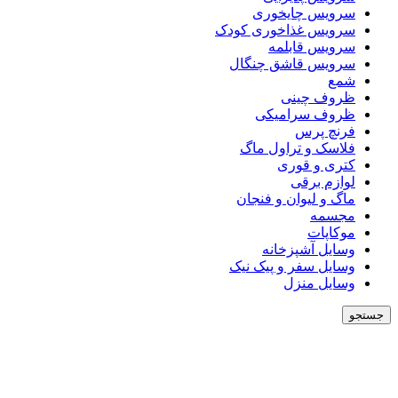
سرویس چایخوری
سرویس غذاخوری کودک
سرویس قابلمه
سرویس قاشق چنگال
شمع
ظروف چینی
ظروف سرامیکی
فرنچ پرس
فلاسک و تراول ماگ
کتری و قوری
لوازم برقی
ماگ و لیوان و فنجان
مجسمه
موکاپات
وسایل آشپزخانه
وسایل سفر و پیک نیک
وسایل منزل
جستجو