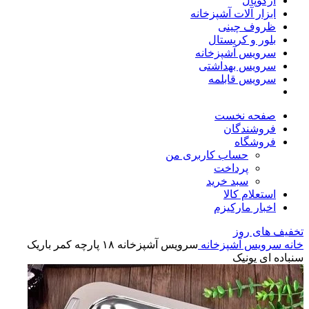
آرکوپال
ابزار آلات آشپزخانه
ظروف چینی
بلور و کریستال
سرویس آشپزخانه
سرویس بهداشتی
سرویس قابلمه
صفحه نخست
فروشندگان
فروشگاه
حساب کاربری من
پرداخت
سبد خرید
استعلام کالا
اخبار مارکیزم
تخفیف های روز
خانه
سرویس آشپزخانه
سرویس آشپزخانه ۱۸ پارچه کمر باریک
سنباده ای یونیک