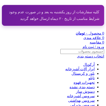
کلیه سفارشات از روز یکشنبه به بعد و در صورت عدم وجود
شرایط مناسب از تاریخ ۲۰ دیماه ارسال خواهد گردید
0
محصول
۰
تومان
0
علاقه مندی
0
مقایسه
ورود / ثبت نام
انتخاب دسته بندی
آرکوپال
ابزار آلات آشپزخانه
بلور و کریستال
تابلو
تجهیزات قهوه
دسته بندی نشده
دمنوش ساز
سرویس آشپزخانه
سرویس بهداشتی
سرویس پذیرایی