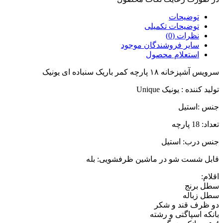
توضیحات
توضیحات تکمیلی
نظرات (0)
سایر فروشندگان موجود
استعلام محصول
سرویس آشپزخانه ۱۸ پارچه کمر باریک سنباده ای یونیک
توليد کننده :
یونیک Unique
جنس :
استیل
تعداد:
18 پارچه
جنس درب:
استیل
قابل شست شو در ماشین ظرفشویی:
بله
اقلام:
سطل برنج
سطل زباله
دو ظرف قند و شکر
بانکه اسپاگتی و رشته