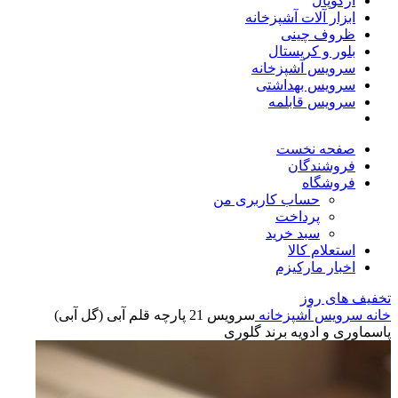
آرکوپال
ابزار آلات آشپزخانه
ظروف چینی
بلور و کریستال
سرویس آشپزخانه
سرویس بهداشتی
سرویس قابلمه
صفحه نخست
فروشندگان
فروشگاه
حساب کاربری من
پرداخت
سبد خرید
استعلام کالا
اخبار مارکیزم
تخفیف های روز
خانه
سرویس آشپزخانه
سرویس 21 پارچه قلم آبی (گل آبی)
پاسماوری و ادویه برند گلوری