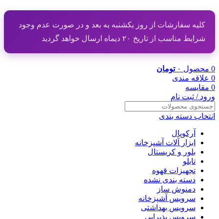
کلیه سفارشات از روز یکشنبه به بعد و در صورت عدم وجود
شرایط مناسب از تاریخ ۲۰ دیماه ارسال خواهد گردید
0
محصول
۰
تومان
0
علاقه مندی
0
مقایسه
ورود / ثبت نام
انتخاب دسته بندی
آرکوپال
ابزار آلات آشپزخانه
بلور و کریستال
تابلو
تجهیزات قهوه
دسته بندی نشده
دمنوش ساز
سرویس آشپزخانه
سرویس بهداشتی
سرویس پذیرایی