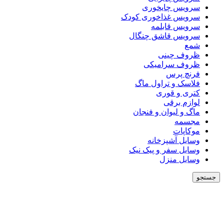
سرویس چایخوری
سرویس غذاخوری کودک
سرویس قابلمه
سرویس قاشق چنگال
شمع
ظروف چینی
ظروف سرامیکی
فرنچ پرس
فلاسک و تراول ماگ
کتری و قوری
لوازم برقی
ماگ و لیوان و فنجان
مجسمه
موکاپات
وسایل آشپزخانه
وسایل سفر و پیک نیک
وسایل منزل
جستجو