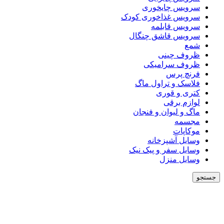
سرویس چایخوری
سرویس غذاخوری کودک
سرویس قابلمه
سرویس قاشق چنگال
شمع
ظروف چینی
ظروف سرامیکی
فرنچ پرس
فلاسک و تراول ماگ
کتری و قوری
لوازم برقی
ماگ و لیوان و فنجان
مجسمه
موکاپات
وسایل آشپزخانه
وسایل سفر و پیک نیک
وسایل منزل
جستجو