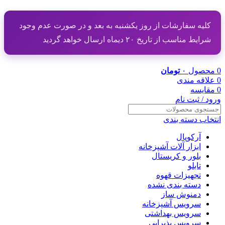
کلیه سفارشات از روز یکشنبه به بعد و در صورت عدم وجود
شرایط مناسب از تاریخ ۲۰ دیماه ارسال خواهد گردید
0
محصول
۰
تومان
0
علاقه مندی
0
مقایسه
ورود / ثبت نام
انتخاب دسته بندی
آرکوپال
ابزار آلات آشپزخانه
بلور و کریستال
تابلو
تجهیزات قهوه
دسته بندی نشده
دمنوش ساز
سرویس آشپزخانه
سرویس بهداشتی
سرویس پذیرایی