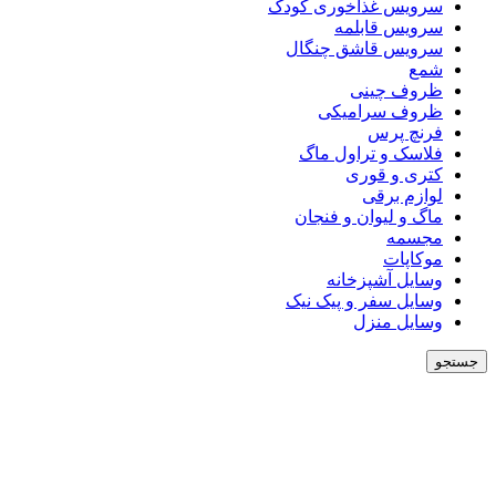
سرویس غذاخوری کودک
سرویس قابلمه
سرویس قاشق چنگال
شمع
ظروف چینی
ظروف سرامیکی
فرنچ پرس
فلاسک و تراول ماگ
کتری و قوری
لوازم برقی
ماگ و لیوان و فنجان
مجسمه
موکاپات
وسایل آشپزخانه
وسایل سفر و پیک نیک
وسایل منزل
جستجو