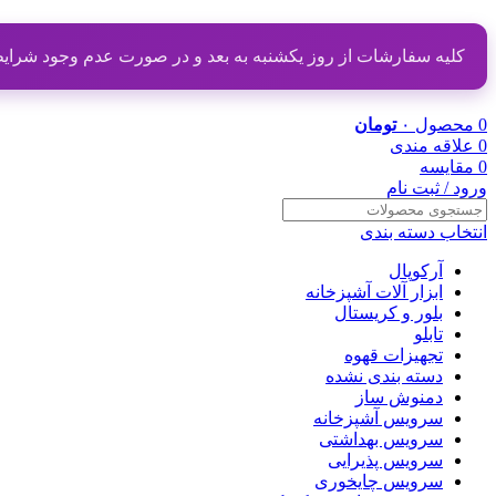
کلیه سفارشات از روز یکشنبه به بعد و در صورت عدم وجود شرایط مناسب از تاریخ ۲۰ دی
0
محصول
۰
تومان
0
علاقه مندی
0
مقایسه
ورود / ثبت نام
انتخاب دسته بندی
آرکوپال
ابزار آلات آشپزخانه
بلور و کریستال
تابلو
تجهیزات قهوه
دسته بندی نشده
دمنوش ساز
سرویس آشپزخانه
سرویس بهداشتی
سرویس پذیرایی
سرویس چایخوری