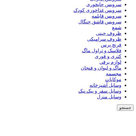
سرویس چایخوری
سرویس غذاخوری کودک
سرویس قابلمه
سرویس قاشق چنگال
شمع
ظروف چینی
ظروف سرامیکی
فرنچ پرس
فلاسک و تراول ماگ
کتری و قوری
لوازم برقی
ماگ و لیوان و فنجان
مجسمه
موکاپات
وسایل آشپزخانه
وسایل سفر و پیک نیک
وسایل منزل
جستجو