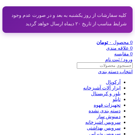
کلیه سفارشات از روز یکشنبه به بعد و در صورت عدم وجود
شرایط مناسب از تاریخ ۲۰ دیماه ارسال خواهد گردید
0
محصول
۰
تومان
0
علاقه مندی
0
مقایسه
ورود / ثبت نام
انتخاب دسته بندی
آرکوپال
ابزار آلات آشپزخانه
بلور و کریستال
تابلو
تجهیزات قهوه
دسته بندی نشده
دمنوش ساز
سرویس آشپزخانه
سرویس بهداشتی
سرویس پذیرایی