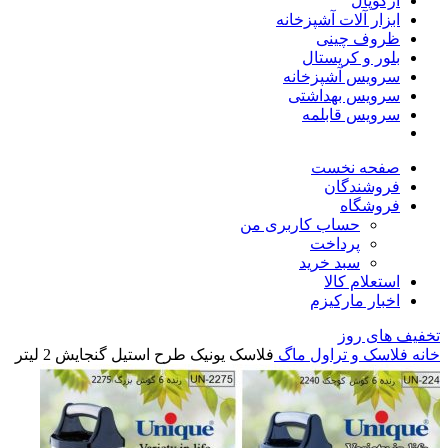
آرکوپال
ابزار آلات آشپزخانه
ظروف چینی
بلور و کریستال
سرویس آشپزخانه
سرویس بهداشتی
سرویس قابلمه
صفحه نخست
فروشندگان
فروشگاه
حساب کاربری من
پرداخت
سبد خرید
استعلام کالا
اخبار مارکیزم
تخفیف های روز
خانه
فلاسک و تراول ماگ
فلاسک یونیک طرح استیل گنجایش 2 لیتر