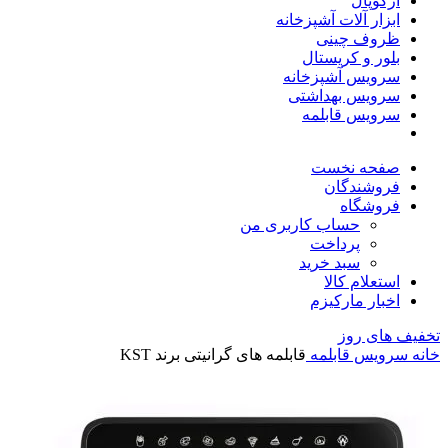
آرکوپال
ابزار آلات آشپزخانه
ظروف چینی
بلور و کریستال
سرویس آشپزخانه
سرویس بهداشتی
سرویس قابلمه
صفحه نخست
فروشندگان
فروشگاه
حساب کاربری من
پرداخت
سبد خرید
استعلام کالا
اخبار مارکیزم
تخفیف های روز
خانه
سرویس قابلمه
قابلمه های گرانیتی برند KST