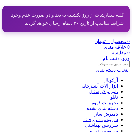
کلیه سفارشات از روز یکشنبه به بعد و در صورت عدم وجود
شرایط مناسب از تاریخ ۲۰ دیماه ارسال خواهد گردید
0
محصول
۰
تومان
0
علاقه مندی
0
مقایسه
ورود / ثبت نام
انتخاب دسته بندی
آرکوپال
ابزار آلات آشپزخانه
بلور و کریستال
تابلو
تجهیزات قهوه
دسته بندی نشده
دمنوش ساز
سرویس آشپزخانه
سرویس بهداشتی
سرویس پذیرایی