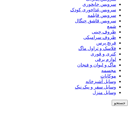
سرویس چایخوری
سرویس غذاخوری کودک
سرویس قابلمه
سرویس قاشق چنگال
شمع
ظروف چینی
ظروف سرامیکی
فرنچ پرس
فلاسک و تراول ماگ
کتری و قوری
لوازم برقی
ماگ و لیوان و فنجان
مجسمه
موکاپات
وسایل آشپزخانه
وسایل سفر و پیک نیک
وسایل منزل
جستجو