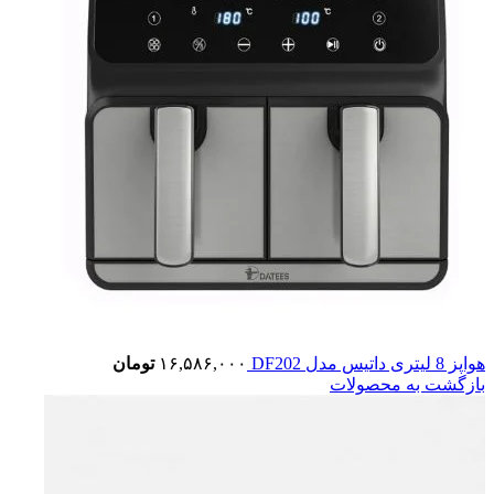
هواپز 8 لیتری داتیس مدل DF202
۱۶,۵۸۶,۰۰۰
تومان
بازگشت به محصولات