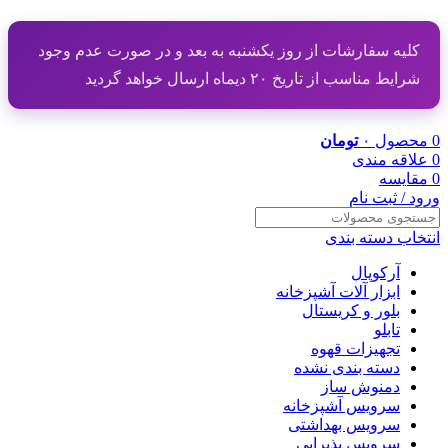
کلیه سفارشات از روز یکشنبه به بعد و در صورت عدم وجود
شرایط مناسب از تاریخ ۲۰ دیماه ارسال خواهد گردید
0
محصول
۰
تومان
0
علاقه مندی
0
مقایسه
ورود / ثبت نام
انتخاب دسته بندی
آرکوپال
ابزار آلات آشپزخانه
بلور و کریستال
تابلو
تجهیزات قهوه
دسته بندی نشده
دمنوش ساز
سرویس آشپزخانه
سرویس بهداشتی
سرویس پذیرایی