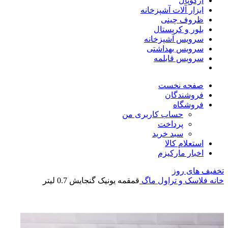
آرکوپال
ابزار آلات آشپزخانه
ظروف چینی
بلور و کریستال
سرویس آشپزخانه
سرویس بهداشتی
سرویس قابلمه
صفحه نخست
فروشندگان
فروشگاه
حساب کاربری من
پرداخت
سبد خرید
استعلام کالا
اخبار مارکیزم
تخفیف های روز
خانه
فلاسک و تراول ماگ
قمقمه یونیک گنجایش 0.7 لیتر