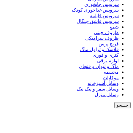
سرویس چایخوری
سرویس غذاخوری کودک
سرویس قابلمه
سرویس قاشق چنگال
شمع
ظروف چینی
ظروف سرامیکی
فرنچ پرس
فلاسک و تراول ماگ
کتری و قوری
لوازم برقی
ماگ و لیوان و فنجان
مجسمه
موکاپات
وسایل آشپزخانه
وسایل سفر و پیک نیک
وسایل منزل
جستجو