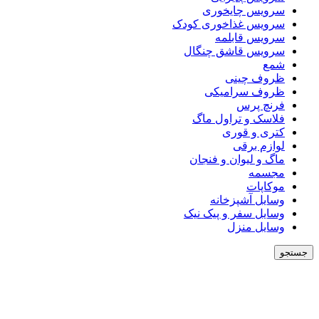
سرویس چایخوری
سرویس غذاخوری کودک
سرویس قابلمه
سرویس قاشق چنگال
شمع
ظروف چینی
ظروف سرامیکی
فرنچ پرس
فلاسک و تراول ماگ
کتری و قوری
لوازم برقی
ماگ و لیوان و فنجان
مجسمه
موکاپات
وسایل آشپزخانه
وسایل سفر و پیک نیک
وسایل منزل
جستجو