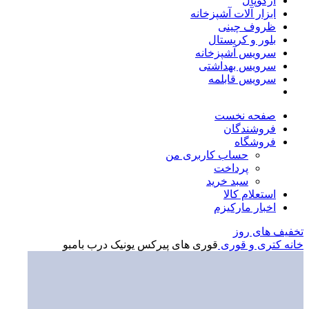
آرکوپال
ابزار آلات آشپزخانه
ظروف چینی
بلور و کریستال
سرویس آشپزخانه
سرویس بهداشتی
سرویس قابلمه
صفحه نخست
فروشندگان
فروشگاه
حساب کاربری من
پرداخت
سبد خرید
استعلام کالا
اخبار مارکیزم
تخفیف های روز
خانه
کتری و قوری
قوری های پیرکس یونیک درب بامبو