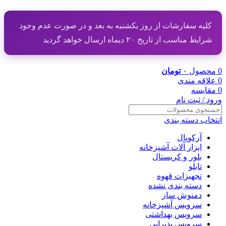
کلیه سفارشات از روز یکشنبه به بعد و در صورت عدم وجود
شرایط مناسب از تاریخ ۲۰ دیماه ارسال خواهد گردید
0
محصول
۰
تومان
0
علاقه مندی
0
مقایسه
ورود / ثبت نام
انتخاب دسته بندی
آرکوپال
ابزار آلات آشپزخانه
بلور و کریستال
تابلو
تجهیزات قهوه
دسته بندی نشده
دمنوش ساز
سرویس آشپزخانه
سرویس بهداشتی
سرویس پذیرایی