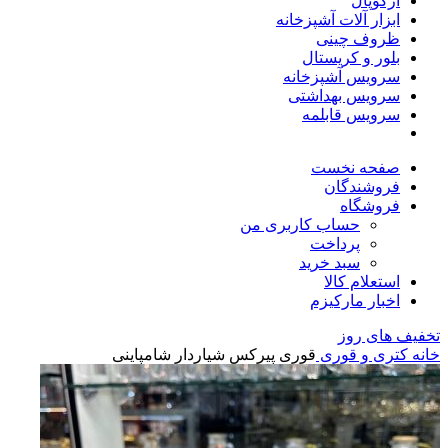
آرکوپال
ابزار آلات آشپزخانه
ظروف چینی
بلور و کریستال
سرویس آشپزخانه
سرویس بهداشتی
سرویس قابلمه
صفحه نخست
فروشندگان
فروشگاه
حساب کاربری من
پرداخت
سبد خرید
استعلام کالا
اخبار مارکیزم
تخفیف های روز
خانه
کتری و قوری
قوری پیرکس شیاردار شامپاینی