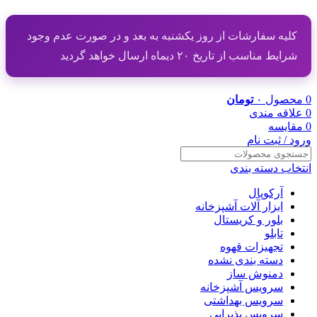
کلیه سفارشات از روز یکشنبه به بعد و در صورت عدم وجود
شرایط مناسب از تاریخ ۲۰ دیماه ارسال خواهد گردید
0
محصول
۰
تومان
0
علاقه مندی
0
مقایسه
ورود / ثبت نام
انتخاب دسته بندی
آرکوپال
ابزار آلات آشپزخانه
بلور و کریستال
تابلو
تجهیزات قهوه
دسته بندی نشده
دمنوش ساز
سرویس آشپزخانه
سرویس بهداشتی
سرویس پذیرایی