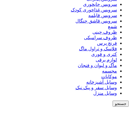
سرویس چایخوری
سرویس غذاخوری کودک
سرویس قابلمه
سرویس قاشق چنگال
شمع
ظروف چینی
ظروف سرامیکی
فرنچ پرس
فلاسک و تراول ماگ
کتری و قوری
لوازم برقی
ماگ و لیوان و فنجان
مجسمه
موکاپات
وسایل آشپزخانه
وسایل سفر و پیک نیک
وسایل منزل
جستجو