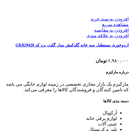
افزودن به سبد خرید
مشاهده سریع
افزودن به مقایسه
افزودن به علاقه مندی
اردوخوری مستطیل سه خانه گلدکیش مدل گلدن برد کد GK829420
۶,۹۸۰,۰۰۰
تومان
درباره مارکیزم
مارکیزم یک بازار مجازی تخصصی در زمینه لوازم خانگی می باشد
که تامین کنندگان و فروشندگان کالاها را معرفی می‌کند.
دسته بندی کالاها
آرکوپال
لوازم برقی خانه
چینی آلات
بلور و کریستال