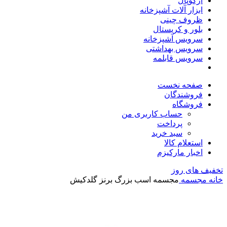
آرکوپال
ابزار آلات آشپزخانه
ظروف چینی
بلور و کریستال
سرویس آشپزخانه
سرویس بهداشتی
سرویس قابلمه
صفحه نخست
فروشندگان
فروشگاه
حساب کاربری من
پرداخت
سبد خرید
استعلام کالا
اخبار مارکیزم
تخفیف های روز
خانه
مجسمه
مجسمه اسب بزرگ برنز گلدکیش