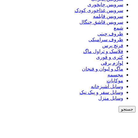
سرویس چایخوری
سرویس غذاخوری کودک
سرویس قابلمه
سرویس قاشق چنگال
شمع
ظروف چینی
ظروف سرامیکی
فرنچ پرس
فلاسک و تراول ماگ
کتری و قوری
لوازم برقی
ماگ و لیوان و فنجان
مجسمه
موکاپات
وسایل آشپزخانه
وسایل سفر و پیک نیک
وسایل منزل
جستجو