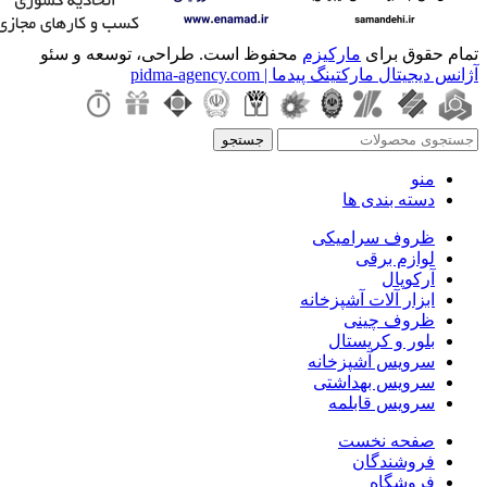
تمام حقوق برای
مارکیزم
محفوظ است. طراحی، توسعه و سئو
آژانس دیجیتال مارکتینگ پیدما | pidma-agency.com
جستجو
منو
دسته بندی ها
ظروف سرامیکی
لوازم برقی
آرکوپال
ابزار آلات آشپزخانه
ظروف چینی
بلور و کریستال
سرویس آشپزخانه
سرویس بهداشتی
سرویس قابلمه
صفحه نخست
فروشندگان
فروشگاه