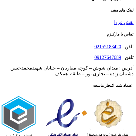
لینک های مفید
نقش فردا
تماس با مارکیزم
تلفن :
02155183420
تلفن :
09127647689
آدرس : میدان شوش – کوچه مقاریان – خیابان شهیدمحمدحسن
دشتبان زاده – تجاری نور – طبقه همکف
اعتماد شما افتخار ماست