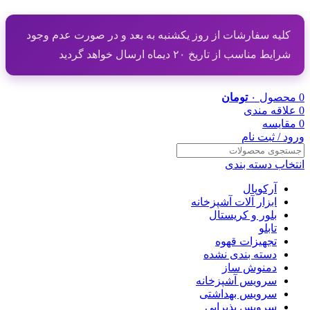
کلیه سفارشات از روز یکشنبه به بعد و در صورت عدم وجود
شرایط مناسب از تاریخ ۲۰ دیماه ارسال خواهد گردید
0
محصول
۰
تومان
0
علاقه مندی
0
مقایسه
ورود / ثبت نام
انتخاب دسته بندی
آرکوپال
ابزار آلات آشپزخانه
بلور و کریستال
تابلو
تجهیزات قهوه
دسته بندی نشده
دمنوش ساز
سرویس آشپزخانه
سرویس بهداشتی
سرویس پذیرایی