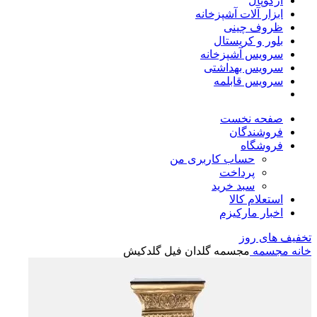
آرکوپال
ابزار آلات آشپزخانه
ظروف چینی
بلور و کریستال
سرویس آشپزخانه
سرویس بهداشتی
سرویس قابلمه
صفحه نخست
فروشندگان
فروشگاه
حساب کاربری من
پرداخت
سبد خرید
استعلام کالا
اخبار مارکیزم
تخفیف های روز
خانه
مجسمه
مجسمه گلدان فیل گلدکیش