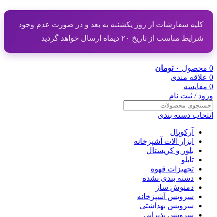
کلیه سفارشات از روز یکشنبه به بعد و در صورت عدم وجود
شرایط مناسب از تاریخ ۲۰ دیماه ارسال خواهد گردید
0
محصول
۰
تومان
0
علاقه مندی
0
مقایسه
ورود / ثبت نام
انتخاب دسته بندی
آرکوپال
ابزار آلات آشپزخانه
بلور و کریستال
تابلو
تجهیزات قهوه
دسته بندی نشده
دمنوش ساز
سرویس آشپزخانه
سرویس بهداشتی
سرویس پذیرایی