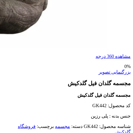
مشاهده 360 درجه
0%
بزرگنمایی تصویر
مجسمه گلدان فیل گلدکیش
مجسمه گلدان فیل گلدکیش
کد محصول: GK442
جنس بدنه : پلی رزین
شناسه محصول:
GK442
دسته:
مجسمه
برچسب:
فروشگاه
گلدکیش