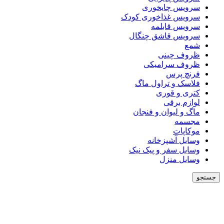
سرویس چایخوری
سرویس غذاخوری کودک
سرویس قابلمه
سرویس قاشق چنگال
شمع
ظروف چینی
ظروف سرامیکی
فرنچ پرس
فلاسک و تراول ماگ
کتری و قوری
لوازم برقی
ماگ و لیوان و فنجان
مجسمه
موکاپات
وسایل آشپزخانه
وسایل سفر و پیک نیک
وسایل منزل
جستجو