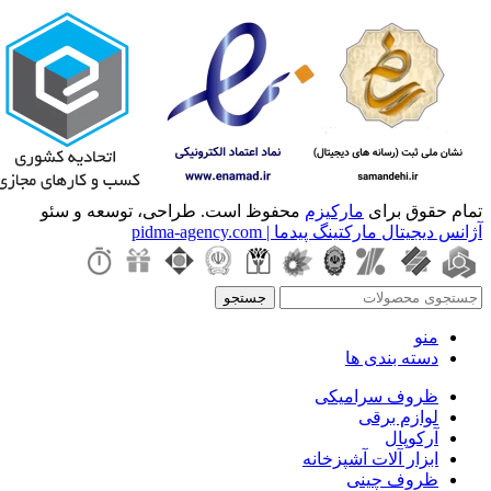
تمام حقوق برای
مارکیزم
محفوظ است. طراحی، توسعه و سئو
آژانس دیجیتال مارکتینگ پیدما | pidma-agency.com
جستجو
منو
دسته بندی ها
ظروف سرامیکی
لوازم برقی
آرکوپال
ابزار آلات آشپزخانه
ظروف چینی