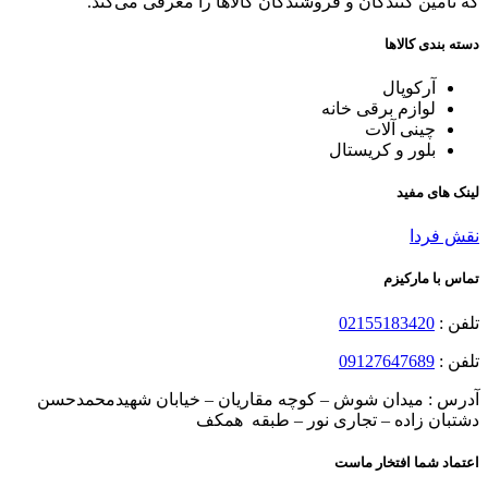
که تامین کنندگان و فروشندگان کالاها را معرفی می‌کند.
دسته بندی کالاها
آرکوپال
لوازم برقی خانه
چینی آلات
بلور و کریستال
لینک های مفید
نقش فردا
تماس با مارکیزم
تلفن :
02155183420
تلفن :
09127647689
آدرس : میدان شوش – کوچه مقاریان – خیابان شهیدمحمدحسن
دشتبان زاده – تجاری نور – طبقه همکف
اعتماد شما افتخار ماست